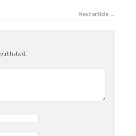
Next article →
 published.