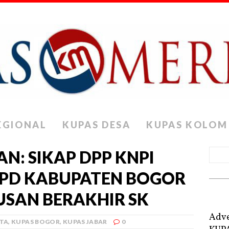
EGIONAL
KUPAS DESA
KUPAS KOLOM
N: SIKAP DPP KNPI
PD KABUPATEN BOGOR
USAN BERAKHIR SK
Adve
ITA
,
KUPAS BOGOR
,
KUPAS JABAR
0