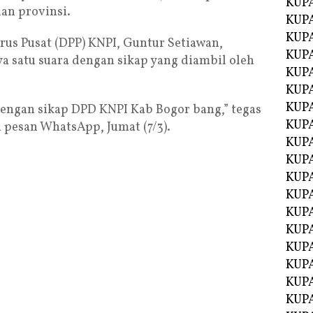
KUP
an provinsi.
KUP
KUP
rus Pusat (DPP) KNPI, Guntur Setiawan,
KUPA
 satu suara dengan sikap yang diambil oleh
KUPA
KUP
KUP
dengan sikap DPD KNPI Kab Bogor bang,” tegas
KUPA
 pesan WhatsApp, Jumat (7/3).
KUPA
KUPA
KUPA
KUPA
KUPA
KUPA
KUPA
KUPA
KUP
KUP