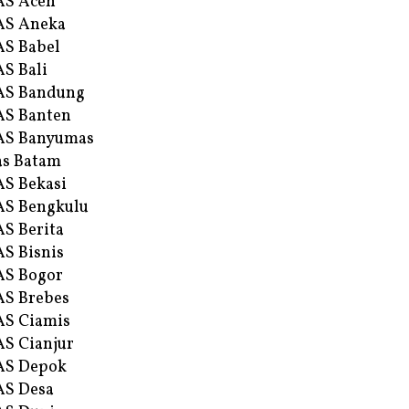
AS Aceh
AS Aneka
S Babel
S Bali
AS Bandung
S Banten
AS Banyumas
s Batam
S Bekasi
S Bengkulu
S Berita
S Bisnis
AS Bogor
S Brebes
S Ciamis
S Cianjur
AS Depok
AS Desa