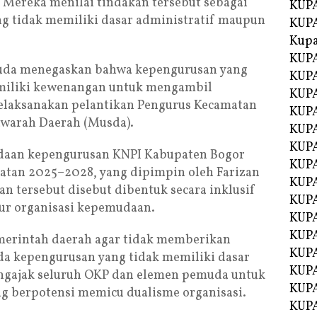
 Mereka menilai tindakan tersebut sebagai
KUPA
g tidak memiliki dasar administratif maupun
KUPA
Kupa
KUPA
uda menegaskan bahwa kepengurusan yang
KUPA
memiliki kewenangan untuk mengambil
KUPA
melaksanakan pelantikan Pengurus Kecamatan
KUPA
warah Daerah (Musda).
KUPA
KUP
daan kepengurusan KNPI Kabupaten Bogor
KUP
batan 2025–2028, yang dipimpin oleh Farizan
KUPA
n tersebut disebut dibentuk secara inklusif
KUP
ur organisasi kepemudaan.
KUP
KUP
merintah daerah agar tidak memberikan
KUPA
ada kepengurusan yang tidak memiliki dasar
KUPA
engajak seluruh OKP dan elemen pemuda untuk
KUPA
ang berpotensi memicu dualisme organisasi.
KUPA