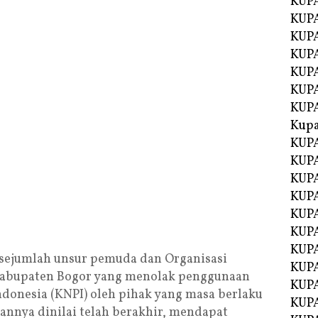
KUP
KUP
KUPA
KUPA
KUP
KUPA
KUP
Kupa
KUPA
KUPA
KUPA
KUPA
KUP
KUPA
KUPA
 sejumlah unsur pemuda dan Organisasi
KUPA
abupaten Bogor yang menolak penggunaan
KUP
donesia (KNPI) oleh pihak yang masa berlaku
KUP
annya dinilai telah berakhir, mendapat