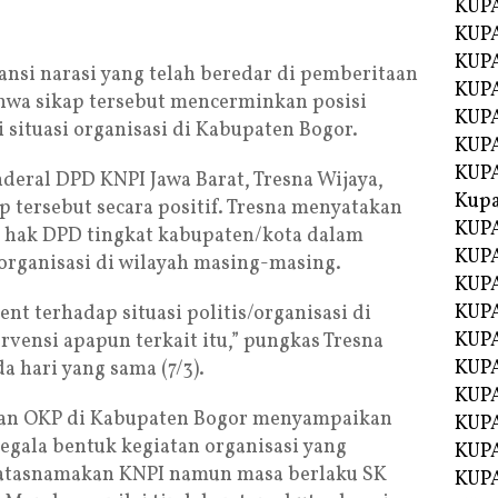
KUPA
KUPA
KUPA
nsi narasi yang telah beredar di pemberitaan
KUP
wa sikap tersebut mencerminkan posisi
KUPA
situasi organisasi di Kabupaten Bogor.
KUP
KUP
nderal DPD KNPI Jawa Barat, Tresna Wijaya,
Kup
 tersebut secara positif. Tresna menyatakan
KUP
 hak DPD tingkat kabupaten/kota dalam
KUPA
organisasi di wilayah masing-masing.
KUPA
KUPA
nt terhadap situasi politis/organisasi di
KUPA
ervensi apapun terkait itu,” pungkas Tresna
KUP
 hari yang sama (7/3).
KUPA
an OKP di Kabupaten Bogor menyampaikan
KUPA
egala bentuk kegiatan organisasi yang
KUPA
gatasnamakan KNPI namun masa berlaku SK
KUPA