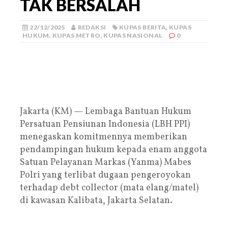
TAK BERSALAH
22/12/2025
REDAKSI
KUPAS BERITA
,
KUPAS
HUKUM
,
KUPAS METRO
,
KUPAS NASIONAL
0
Jakarta (KM) — Lembaga Bantuan Hukum
Persatuan Pensiunan Indonesia (LBH PPI)
menegaskan komitmennya memberikan
pendampingan hukum kepada enam anggota
Satuan Pelayanan Markas (Yanma) Mabes
Polri yang terlibat dugaan pengeroyokan
terhadap debt collector (mata elang/matel)
di kawasan Kalibata, Jakarta Selatan.