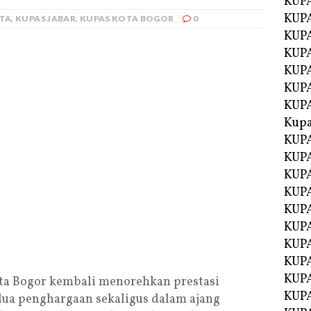
KUP
KUP
ITA
,
KUPAS JABAR
,
KUPAS KOTA BOGOR
0
KUPA
KUPA
KUP
KUPA
KUP
Kupa
KUPA
KUPA
KUPA
KUPA
KUP
KUPA
KUPA
KUPA
KUP
ota Bogor kembali menorehkan prestasi
KUP
a penghargaan sekaligus dalam ajang