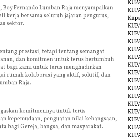
KUPA
or, Boy Fernando Lumban Raja menyampaikan
KUPA
il kerja bersama seluruh jajaran pengurus,
Kupa
as sektor.
KUPA
KUPA
KUPA
KUPA
entang prestasi, tetapi tentang semangat
KUPA
ayanan, dan komitmen untuk terus bertumbuh
KUP
at bagi kami untuk terus menghadirkan
KUP
i rumah kolaborasi yang aktif, solutif, dan
KUPA
Lumban Raja.
KUP
KUP
KUP
egaskan komitmennya untuk terus
KUPA
an kepemudaan, penguatan nilai kebangsaan,
KUPA
yata bagi Gereja, bangsa, dan masyarakat.
KUPA
KUPA