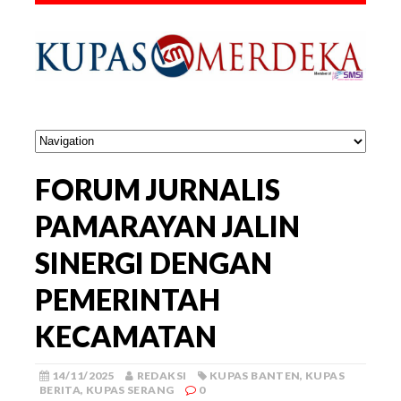
FORUM JURNALIS
PAMARAYAN JALIN
SINERGI DENGAN
PEMERINTAH
KECAMATAN
14/11/2025
REDAKSI
KUPAS BANTEN
,
KUPAS
BERITA
,
KUPAS SERANG
0