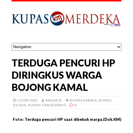
TERDUGA PENCURI HP
DIRINGKUS WARGA
BOJONG KAMAL
21/09/2025
REDAKSI
KUPAS ANEKA
,
KUPAS
KASUS
,
KUPAS TANGERANG
0
Foto: Terduga pencuri HP saat dibekuk warga.(Dok.KM)