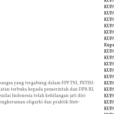
KUP
KUP
KUPA
KUPA
KUP
KUPA
KUP
Kupa
KUPA
KUPA
KUPA
KUPA
KUP
bangsa yang tergabung dalam FPP TNI, PETISI-
KUPA
atan terbuka kepada pemerintah dan DPR RI.
KUPA
ilai Indonesia telah kehilangan jati diri
KUPA
cengkeraman oligarki dan praktik
State-
KUP
KUP