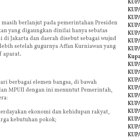
KUPA
KUPA
KUPA
, masih berlanjut pada pemerintahan Presiden
KUP
an yang digaungkan dinilai hanya sebatas
KUPA
 di Jakarta dan daerah disebut sebagai wujud
KUP
lebih setelah gugurnya Affan Kurniawan yang
KUP
f aparat.
Kup
KUP
KUPA
KUPA
 dari berbagai elemen bangsa, di bawah
KUPA
 dan MPUII dengan ini menuntut Pemerintah,
KUPA
ra:
KUP
KUPA
rdayakan ekonomi dan kehidupan rakyat,
KUPA
harga kebutuhan pokok;
KUPA
KUPA