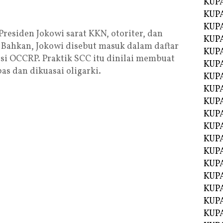
KUP
KUP
KUP
residen Jokowi sarat KKN, otoriter, dan
KUPA
 Bahkan, Jokowi disebut masuk dalam daftar
KUPA
si OCCRP. Praktik SCC itu dinilai membuat
KUP
s dan dikuasai oligarki.
KUP
KUPA
KUPA
KUPA
KUPA
KUPA
KUPA
KUPA
KUPA
KUPA
KUP
KUP