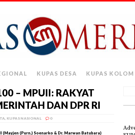
EGIONAL
KUPAS DESA
KUPAS KOLOM
-100 – MPUII: RAKYAT
ERINTAH DAN DPR RI
ITA
,
KUPAS NASIONAL
0
Adve
II (Mayjen (Purn.) Soenarko & Dr. Marwan Batubara)