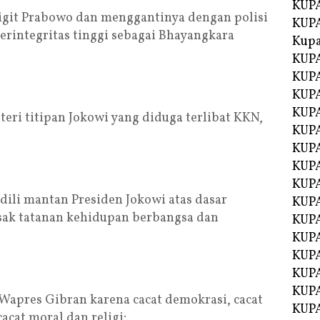
KUPA
igit Prabowo dan menggantinya dengan polisi
KUPA
erintegritas tinggi sebagai Bhayangkara
Kupa
KUPA
KUPA
KUPA
KUPA
eri titipan Jokowi yang diduga terlibat KKN,
KUPA
KUP
KUP
KUPA
li mantan Presiden Jokowi atas dasar
KUP
sak tatanan kehidupan berbangsa dan
KUP
KUP
KUPA
KUPA
KUPA
apres Gibran karena cacat demokrasi, cacat
KUPA
cacat moral dan religi;