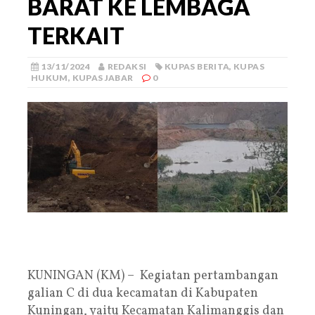
BARAT KE LEMBAGA
TERKAIT
13/11/2024
REDAKSI
KUPAS BERITA
,
KUPAS
HUKUM
,
KUPAS JABAR
0
KUNINGAN (KM) – Kegiatan pertambangan
galian C di dua kecamatan di Kabupaten
Kuningan, yaitu Kecamatan Kalimanggis dan