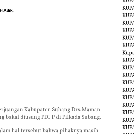
KUP
KUP
H.Adik.
KUPA
KUPA
KUP
KUPA
KUP
Kupa
KUPA
KUPA
KUPA
KUPA
KUP
KUPA
KUPA
erjuangan Kabupaten Subang Drs.Maman
KUPA
 bakal diusung PDI-P di Pilkada Subang.
KUP
KUP
lam hal tersebut bahwa pihaknya masih