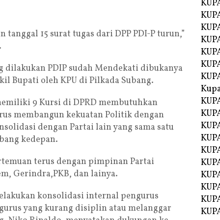
KUPA
KUPA
KUPA
n tanggal 15 surat tugas dari DPP PDI-P turun,”
KUP
.
KUPA
KUP
ng dilakukan PDIP sudah Mendekati dibukanya
KUP
il Bupati oleh KPU di Pilkada Subang.
Kup
KUP
emiliki 9 Kursi di DPRD membutuhkan
KUPA
terus membangun kekuatan Politik dengan
KUPA
solidasi dengan Partai lain yang sama satu
KUPA
ubang kedepan.
KUPA
emuan terus dengan pimpinan Partai
KUP
m, Gerindra,PKB, dan lainya.
KUPA
KUPA
melakukan konsolidasi internal pengurus
KUPA
ngurus yang kurang disiplin atau melanggar
KUPA