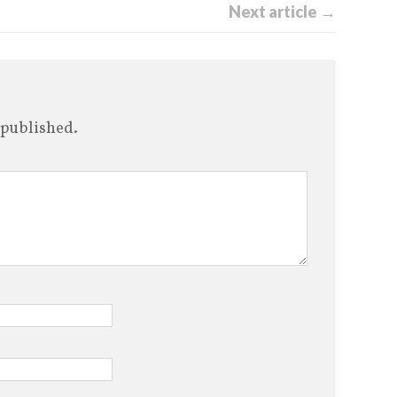
Next article →
 published.