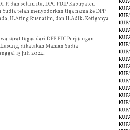
KUP
-P. dan selain itu, DPC PDIP Kabupaten
KUP
 Yudia telah menyodorkan tiga nama ke DPP
KUP
nda, H.Ating Rusnatim, dan H.Adik. Ketiganya
KUPA
KUPA
KUP
a surat tugas dari DPP PDI Perjuangan
KUP
 diusung, dikatakan Maman Yudia
KUPA
nggal 15 Juli 2024.
KUPA
KUPA
KUPA
KUPA
KUPA
KUPA
KUPA
KUPA
KUP
KUP