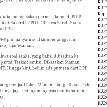
ng, Niko Rinaldo, menyatakan dukungan ke
KUPA
KUPA
Kupa
udia, menjelaskan permasalahan di PDIP
KUPA
an di Rakerda DPD PDIP Jawa Barat. Nama
KUPA
s DPD.
KUPA
KUPA
DI-P pun nanyain soal sumber anggaran
KUPA
iko,” ujar Maman.
KUP
KUP
bahwa soal sanksi yang bakal diberikan ke
KUPA
partai. Terkait sanksi, Dikatakan Maman
KUP
PP. Hingga kini, belum ada putusan dari DPP
KUP
KUP
ubang menjadi fokus Maman jelang Pilkada. Tak
KUPA
 dirinya juga sedang mengurus pembaharuan
KUPA
ng.
KUPA
KUPA