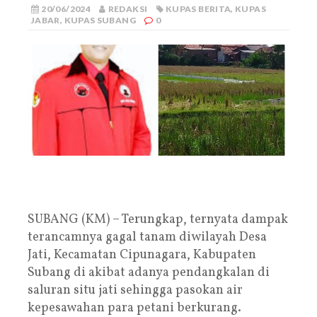
20/06/2024
REDAKSI
KUPAS BERITA
,
KUPAS
JABAR
,
KUPAS SUBANG
0
SUBANG (KM) – Terungkap, ternyata dampak
terancamnya gagal tanam diwilayah Desa
Jati, Kecamatan Cipunagara, Kabupaten
Subang di akibat adanya pendangkalan di
saluran situ jati sehingga pasokan air
kepesawahan para petani berkurang.