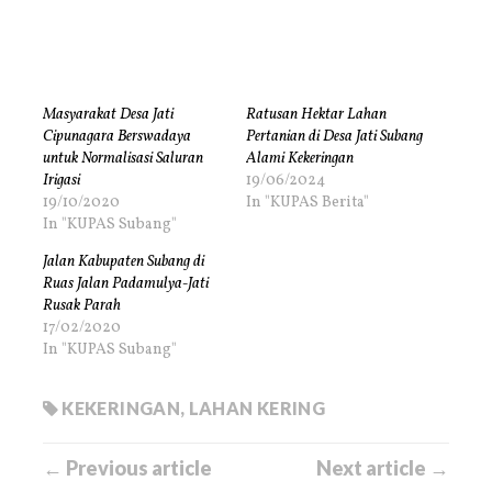
Masyarakat Desa Jati
Ratusan Hektar Lahan
Cipunagara Berswadaya
Pertanian di Desa Jati Subang
untuk Normalisasi Saluran
Alami Kekeringan
Irigasi
19/06/2024
19/10/2020
In "KUPAS Berita"
In "KUPAS Subang"
Jalan Kabupaten Subang di
Ruas Jalan Padamulya-Jati
Rusak Parah
17/02/2020
In "KUPAS Subang"
KEKERINGAN
,
LAHAN KERING
← Previous article
Next article →