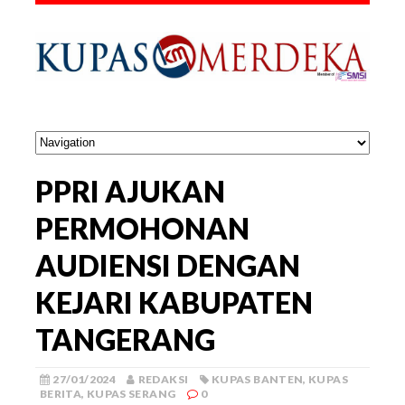
PPRI AJUKAN
PERMOHONAN
AUDIENSI DENGAN
KEJARI KABUPATEN
TANGERANG
27/01/2024
REDAKSI
KUPAS BANTEN
,
KUPAS
BERITA
,
KUPAS SERANG
0