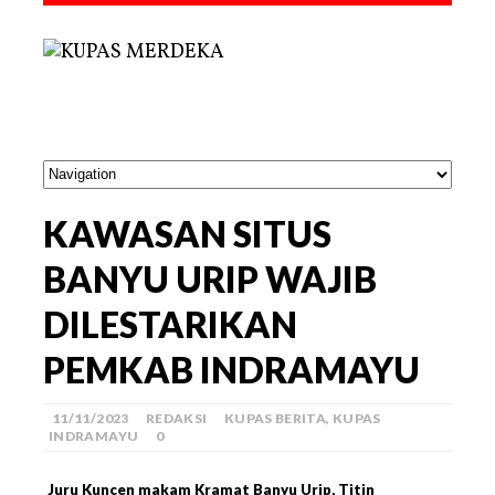
KAWASAN SITUS
BANYU URIP WAJIB
DILESTARIKAN
PEMKAB INDRAMAYU
11/11/2023
REDAKSI
KUPAS BERITA
,
KUPAS
INDRAMAYU
0
Juru Kuncen makam Kramat Banyu Urip, Titin