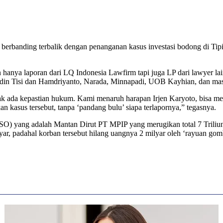
anding terbalik dengan penanganan kasus investasi bodong di Tipidek
hanya laporan dari LQ Indonesia Lawfirm tapi juga LP dari lawyer la
din Tisi dan Hamdriyanto, Narada, Minnapadi, UOB Kayhian, dan masih 
 tidak ada kepastian hukum. Kami menaruh harapan Irjen Karyoto, bisa 
 kasus tersebut, tanpa ‘pandang bulu’ siapa terlapornya,” tegasnya.
O) yang adalah Mantan Dirut PT MPIP yang merugikan total 7 Triliun
r, padahal korban tersebut hilang uangnya 2 milyar oleh ‘rayuan go