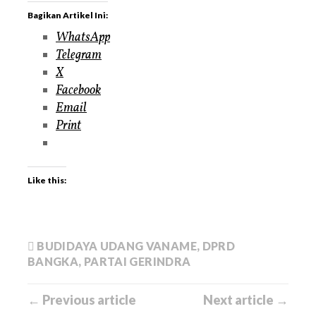
Bagikan Artikel Ini:
WhatsApp
Telegram
X
Facebook
Email
Print
Like this:
BUDIDAYA UDANG VANAME
,
DPRD
BANGKA
,
PARTAI GERINDRA
← Previous article
Next article →