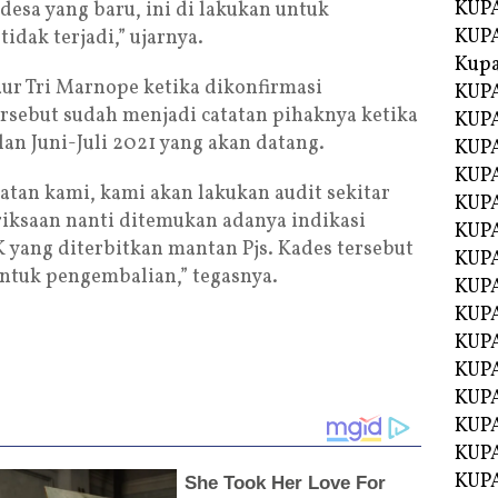
KUPA
esa yang baru, ini di lakukan untuk
KUPA
tidak terjadi,” ujarnya.
Kupa
ur Tri Marnope ketika dikonfirmasi
KUPA
rsebut sudah menjadi catatan pihaknya ketika
KUPA
an Juni-Juli 2021 yang akan datang.
KUPA
KUPA
atan kami, kami akan lakukan audit sekitar
KUPA
riksaan nanti ditemukan adanya indikasi
KUP
 yang diterbitkan mantan Pjs. Kades tersebut
KUP
tuk pengembalian,” tegasnya.
KUPA
KUP
KUP
KUP
KUPA
KUPA
KUPA
KUPA