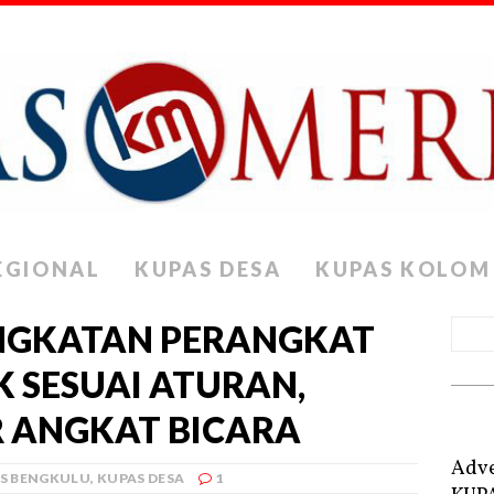
EGIONAL
KUPAS DESA
KUPAS KOLOM
NGKATAN PERANGKAT
K SESUAI ATURAN,
R ANGKAT BICARA
Adve
S BENGKULU
,
KUPAS DESA
1