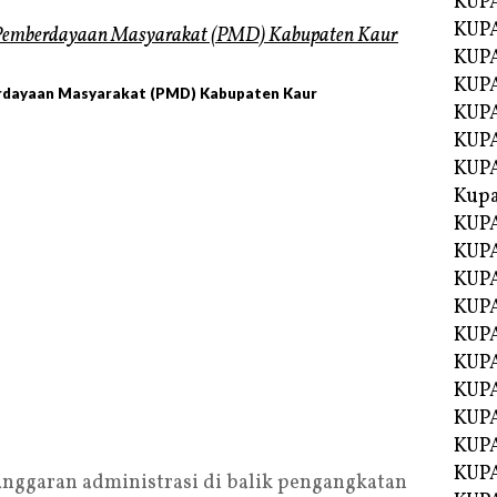
KUP
KUP
KUPA
KUPA
berdayaan Masyarakat (PMD) Kabupaten Kaur
KUP
KUPA
KUP
Kupa
KUPA
KUPA
KUPA
KUPA
KUP
KUPA
KUPA
KUPA
KUP
KUP
nggaran administrasi di balik pengangkatan