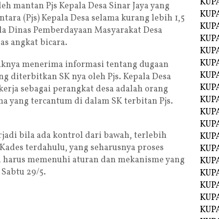
KUP
eh mantan Pjs Kepala Desa Sinar Jaya yang
KUP
ara (Pjs) Kepala Desa selama kurang lebih 1,5
KUP
pala Dinas Pemberdayaan Masyarakat Desa
KUPA
s angkat bicara.
KUPA
KUP
nya menerima informasi tentang dugaan
KUP
g diterbitkan SK nya oleh Pjs. Kepala Desa
KUPA
kerja sebagai perangkat desa adalah orang
KUPA
ma yang tercantum di dalam SK terbitan Pjs.
KUPA
KUPA
jadi bila ada kontrol dari bawah, terlebih
KUPA
 Kades terdahulu, yang seharusnya proses
KUPA
u harus memenuhi aturan dan mekanisme yang
KUPA
 Sabtu 29/5.
KUPA
KUPA
KUP
KUP