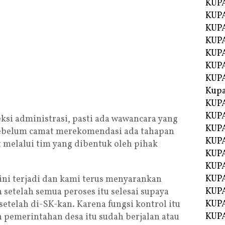
KUPA
KUPA
KUPA
KUP
KUPA
KUP
KUP
Kup
KUP
KUPA
ksi administrasi, pasti ada wawancara yang
KUPA
 Sebelum camat merekomendasi ada tahapan
KUPA
t melalui tim yang dibentuk oleh pihak
KUPA
KUP
KUPA
ni terjadi dan kami terus menyarankan
KUPA
setelah semua peroses itu selesai supaya
KUPA
etelah di-SK-kan. Karena fungsi kontrol itu
KUPA
pemerintahan desa itu sudah berjalan atau