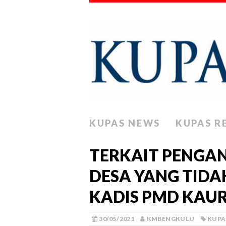
KUPAS NEWS
KUPAS R
TERKAIT PENGA
DESA YANG TIDA
KADIS PMD KAU
30/05/2021
KMBENGKULU
KUPA