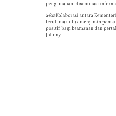
pengamanan, diseminasi informas
â€œKolaborasi antara Kementeri
terutama untuk menjamin pemanf
positif bagi keamanan dan pertah
Johnny.