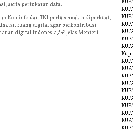
KUPA
i, serta pertukaran data.
KUPA
KUPA
an Kominfo dan TNI perlu semakin diperkuat,
KUP
aatan ruang digital agar berkontribusi
KUPA
anan digital Indonesia,â€ jelas Menteri
KUP
KUP
Kup
KUP
KUPA
KUPA
KUPA
KUPA
KUP
KUPA
KUPA
KUPA
KUPA