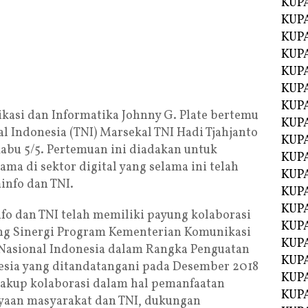
KUP
KUP
KUP
KUPA
KUPA
KUP
KUP
kasi dan Informatika Johnny G. Plate bertemu
KUPA
l Indonesia (TNI) Marsekal TNI Hadi Tjahjanto
KUPA
Rabu 5/5. Pertemuan ini diadakan untuk
KUPA
ama di sektor digital yang selama ini telah
KUPA
info dan TNI.
KUPA
KUPA
o dan TNI telah memiliki payung kolaborasi
KUPA
ng Sinergi Program Kementerian Komunikasi
KUPA
 Nasional Indonesia dalam Rangka Penguatan
KUPA
esia yang ditandatangani pada Desember 2018
KUP
cakup kolaborasi dalam hal pemanfaatan
KUP
yaan masyarakat dan TNI, dukungan