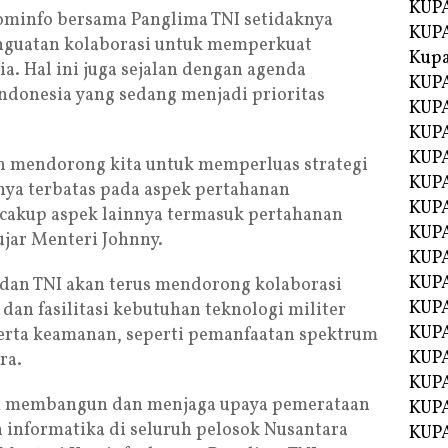
KUPA
ominfo bersama Panglima TNI setidaknya
KUPA
guatan kolaborasi untuk memperkuat
Kupa
ia. Hal ini juga sejalan dengan agenda
KUPA
Indonesia yang sedang menjadi prioritas
KUPA
KUPA
KUPA
n mendorong kita untuk memperluas strategi
KUPA
nya terbatas pada aspek pertahanan
KUP
ncakup aspek lainnya termasuk pertahanan
KUP
ujar Menteri Johnny.
KUPA
KUP
 dan TNI akan terus mendorong kolaborasi
KUP
 dan fasilitasi kebutuhan teknologi militer
KUP
erta keamanan, seperti pemanfaatan spektrum
KUPA
ra.
KUPA
am membangun dan menjaga upaya pemerataan
KUPA
n informatika di seluruh pelosok Nusantara
KUPA