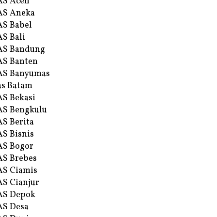
AS Aceh
AS Aneka
S Babel
S Bali
AS Bandung
S Banten
AS Banyumas
s Batam
S Bekasi
S Bengkulu
S Berita
S Bisnis
AS Bogor
S Brebes
S Ciamis
S Cianjur
AS Depok
AS Desa