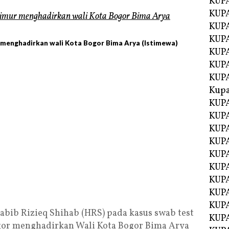
KUP
KUP
KUPA
KUPA
r menghadirkan wali Kota Bogor Bima Arya (Istimewa)
KUP
KUPA
KUP
Kupa
KUPA
KUPA
KUPA
KUPA
KUP
KUPA
KUPA
KUPA
KUP
abib Rizieq Shihab (HRS) pada kasus swab test
KUP
or menghadirkan Wali Kota Bogor Bima Arya