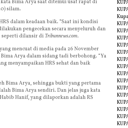
” kata Bima Arya saat ditemui usat rapat di
KUPA
0) silam.
KUPA
Kupa
HRS dalam keadaan baik. “Saat ini kondisi
KUPA
 dilakukan pengecekan secara menyeluruh dan
KUPA
, seperti dilansir di
Tribunnews.com.
KUPA
KUPA
 yang mencuat di media pada 26 November
KUPA
a Bima Arya dalam sidang tadi berbohong. “Ya
KUP
yang menyampaikan HRS sehat dan baik
KUP
KUPA
KUP
leh Bima Arya, sehingga bukti yang pertama
KUP
lah Bima Arya sendiri. Dan jelas juga kata
KUP
Habib Hanif, yang dilaporkan adalah RS
KUPA
KUPA
KUPA
KUPA