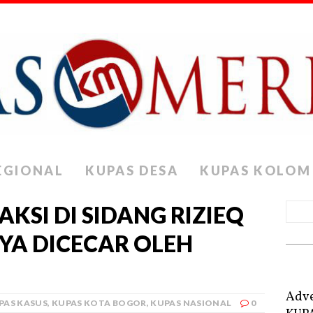
EGIONAL
KUPAS DESA
KUPAS KOLOM
AKSI DI SIDANG RIZIEQ
RYA DICECAR OLEH
Adve
PAS KASUS
,
KUPAS KOTA BOGOR
,
KUPAS NASIONAL
0