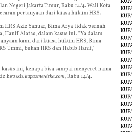
KUP
lan Negeri Jakarta Timur, Rabu 14/4. Wali Kota
KUP
cecaran pertanyaan dari kuasa hukum HRS.
KUP
KUPA
 HRS Aziz Yanuar, Bima Arya tidak pernah
KUPA
Hanif Alatas, dalam kasus ini. “Ya dalam
KUP
rtanyaan kami dari kuasa hukum HRS, Bima
KUP
 RS Ummi, bukan HRS dan Habib Hanif,”
KUPA
KUPA
KUPA
n kasus ini, kenapa bisa sampai menyeret nama
KUPA
ziz kepada
kupasmerdeka.com
, Rabu 14/4.
KUPA
KUPA
KUPA
KUPA
KUPA
KUP
KUP