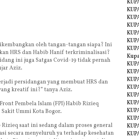
KUPA
KUPA
KUPA
KUP
KUPA
KUP
 dikembangkan oleh tangan-tangan siapa? Ini
KUP
kan HRS dan Habib Hanif terkriminalisasi?
Kup
idang ini juga Satgas Covid-19 tidak pernah
KUP
jar Aziz.
KUPA
KUPA
terjadi persidangan yang membuat HRS dan
KUPA
ang kreatif ini?” tanya Aziz.
KUPA
KUP
Front Pembela Islam (FPI) Habib Rizieq
KUPA
 Sakit Ummi Kota Bogor.
KUPA
 Rizieq saat ini sedang dalam proses general
KUPA
asi secara menyeluruh ya terhadap kesehatan
KUPA