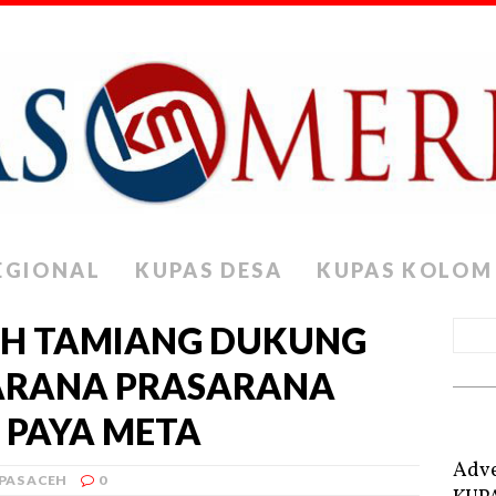
EGIONAL
KUPAS DESA
KUPAS KOLOM
EH TAMIANG DUKUNG
ARANA PRASARANA
 PAYA META
Adve
PAS ACEH
0