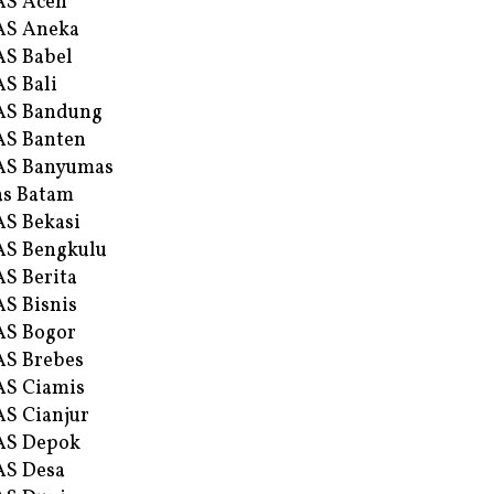
AS Aceh
AS Aneka
S Babel
S Bali
AS Bandung
S Banten
AS Banyumas
s Batam
S Bekasi
S Bengkulu
S Berita
S Bisnis
AS Bogor
S Brebes
S Ciamis
S Cianjur
AS Depok
AS Desa