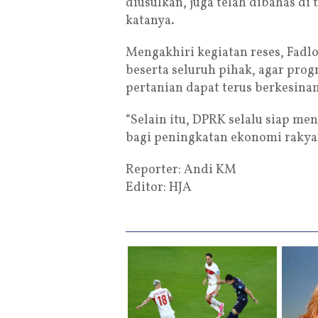
diusulkan, juga telah dibahas d
katanya.
Mengakhiri kegiatan reses, Fad
beserta seluruh pihak, agar pro
pertanian dapat terus berkesin
“Selain itu, DPRK selalu siap 
bagi peningkatan ekonomi rakyat
Reporter: Andi KM
Editor: HJA