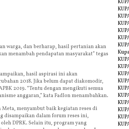
KUPA
KUPA
KUPA
KUP
KUPA
KUP
KUP
n warga, dan berharap, hasil pertanian akan
Kup
akan menambah pendapatan masyarakat” tegas
KUP
KUPA
KUPA
yampaikan, hasil aspirasi ini akan
KUPA
ubahan 2018. Jika belum dapat diakomodir,
KUPA
APBK 2019. “Tentu dengan mengikuti semua
KUP
anisme anggaran,” kata Fadlon menambahkan.
KUPA
 Meta, menyambut baik kegiatan reses di
KUPA
g disampaikan dalam forum reses ini,
KUPA
oleh DPRK. Selain itu, program yang
KUPA