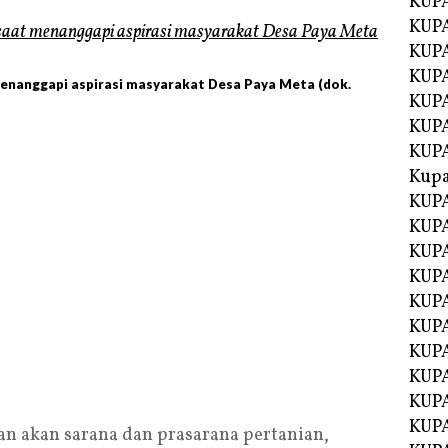
KUP
KUP
KUPA
KUPA
enanggapi aspirasi masyarakat Desa Paya Meta (dok.
KUP
KUPA
KUP
Kupa
KUPA
KUPA
KUPA
KUPA
KUP
KUPA
KUPA
KUPA
KUP
KUP
n akan sarana dan prasarana pertanian,