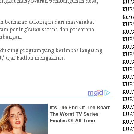
i tingkat musyawarah pembangunan desa,”
KUPA
KUPA
Kupa
lon berharap dukungan dari masyarakat
KUPA
gram peningkatan sarana dan prasarana
KUPA
ambungan.
KUPA
KUPA
mendukung program yang berimbas langsung
KUPA
,” ujar Fadlon mengakhiri.
KUP
KUP
KUPA
KUP
KUP
KUP
KUPA
KUPA
KUPA
KUPA