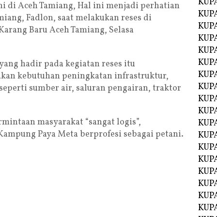
KUP
i di Aceh Tamiang, Hal ini menjadi perhatian
KUP
iang, Fadlon, saat melakukan reses di
KUP
arang Baru Aceh Tamiang, Selasa
KUPA
KUPA
KUP
ng hadir pada kegiatan reses itu
KUP
kan kebutuhan peningkatan infrastruktur,
KUPA
seperti sumber air, saluran pengairan, traktor
KUPA
KUPA
intaan masyarakat “sangat logis”,
KUPA
ampung Paya Meta berprofesi sebagai petani.
KUPA
KUPA
KUPA
KUPA
KUPA
KUP
KUP