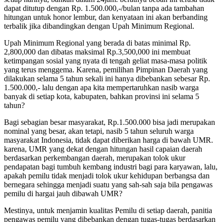
dapat ditutup dengan Rp. 1.500.000,-/bulan tanpa ada tambahan
hitungan untuk honor lembur, dan kenyataan ini akan berbanding
terbalik jika dibandingkan dengan Upah Minimum Regional.
Upah Minimum Regional yang berada di batas minimal Rp.
2,800,000 dan dibatas maksimal Rp.3,500,000 ini membuat
ketimpangan sosial yang nyata di tengah geliat masa-masa politik
yang terus menggema. Karena, pemilihan Pimpinan Daerah yang
dilakukan selama 5 tahun sekali ini hanya dibebankan sebesar Rp.
1.500.000,- lalu dengan apa kita mempertaruhkan nasib warga
banyak di setiap kota, kabupaten, bahkan provinsi ini selama 5
tahun?
Bagi sebagian besar masyarakat, Rp.1.500.000 bisa jadi merupakan
nominal yang besar, akan tetapi, nasib 5 tahun seluruh warga
masyarakat Indonesia, tidak dapat diberikan harga di bawah UMR.
karena, UMR yang dekat dengan hitungan hasil capaian daerah
berdasarkan perkembangan daerah, merupakan tolok ukur
pendapatan bagi tumbuh kembang industri bagi para karyawan, lalu,
apakah pemilu tidak menjadi tolok ukur kehidupan berbangsa dan
bernegara sehingga menjadi suatu yang sah-sah saja bila pengawas
pemilu di hargai jauh dibawah UMR?
Mestinya, untuk menjamin kualitas Pemilu di setiap daerah, panitia
pengawas pemilu yang dibebankan dengan tugas-tugas berdasarkan