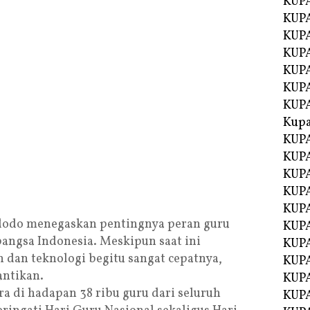
KUP
KUP
KUPA
KUPA
KUP
KUPA
KUP
Kupa
KUPA
KUPA
KUPA
KUPA
KUP
dodo menegaskan pentingnya peran guru
KUPA
ngsa Indonesia. Meskipun saat ini
KUPA
dan teknologi begitu sangat cepatnya,
KUPA
antikan.
KUP
a di hadapan 38 ribu guru dari seluruh
KUP