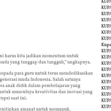
KUPA
KUPA
KUPA
KUP
KUPA
KUP
KUP
Kup
KUP
ini harus kita jadikan momentum untuk
KUPA
uda yang tanggap dan tangguh,” ungkapnya.
KUPA
KUPA
kepada para guru untuk terus mendedikasikan
KUPA
enerasi muda Indonesia. Salah satunya
KUP
a anak didik dalam pembelajaran yang
KUPA
 untuk munculnya kreativitas dan inovasi yang
KUPA
upsi saat ini.
KUPA
KUPA
 menitipkan amanat untuk memupuk,