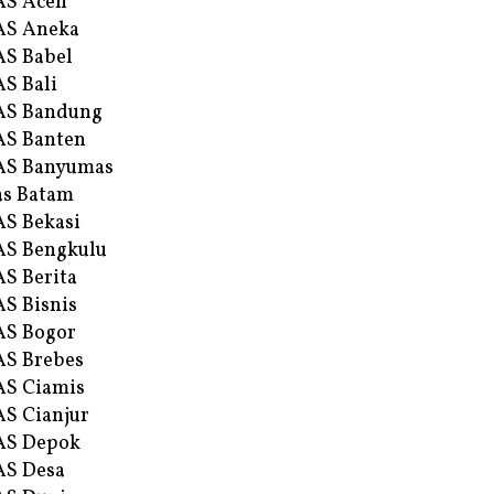
AS Aceh
AS Aneka
S Babel
S Bali
AS Bandung
S Banten
AS Banyumas
s Batam
S Bekasi
S Bengkulu
S Berita
S Bisnis
AS Bogor
S Brebes
S Ciamis
S Cianjur
AS Depok
AS Desa