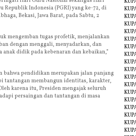
ringati Hari Guru Nasional sekaligus Hari
KUP
u Republik Indonesia (PGRI) yang ke-72, di
KUP
haga, Bekasi, Jawa Barat, pada Sabtu, 2
KUP
KUPA
KUPA
ntuk mengemban tugas profetik, menjalankan
KUP
aban dengan menggali, menyadarkan, dan
KUP
 anak didik pada kebenaran dan kebaikan,”
KUPA
KUPA
KUPA
an bahwa pendidikan merupakan jalan panjang
KUPA
 tantangan membangun identitas, karakter,
KUPA
Oleh karena itu, Presiden mengajak seluruh
KUPA
adapi persaingan dan tantangan di masa
KUPA
KUPA
KUPA
KUP
KUP