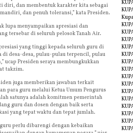
KUPA
 diri, dan membentuk karakter kita sebagai
KUPA
mandiri, dan penuh toleransi,” kata Presiden.
Kupa
KUPA
ak lupa menyampaikan apresiasi dan
KUPA
ng tersebar di seluruh pelosok Tanah Air.
KUPA
resiasi yang tinggi kepada seluruh guru di
KUPA
 di desa-desa, pulau-pulau terpencil, pulau
KUPA
an,” ucap Presiden seraya membungkukkan
KUP
at takzim.
KUP
KUPA
siden juga memberikan jawaban terkait
KUP
kan para guru melalui Ketua Umum Pengurus
KUP
Salah satunya adalah komitmen pemerintah
KUP
ng guru dan dosen dengan baik serta
KUPA
asi yang tepat waktu dan tepat jumlah.
KUPA
KUPA
guru perlu dibarengi dengan kebaikan
KUPA