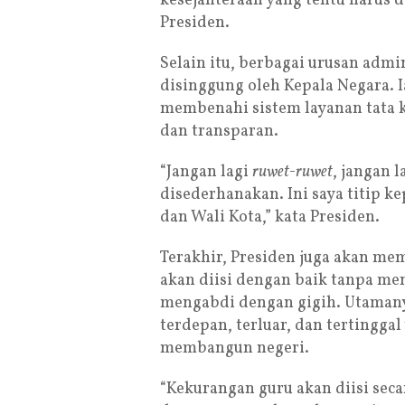
kesejahteraan yang tentu harus 
Presiden.
Selain itu, berbagai urusan admi
disinggung oleh Kepala Negara. 
membenahi sistem layanan tata kel
dan transparan.
“Jangan lagi
ruwet-ruwet
, jangan l
disederhanakan. Ini saya titip 
dan Wali Kota,” kata Presiden.
Terakhir, Presiden juga akan me
akan diisi dengan baik tanpa me
mengabdi dengan gigih. Utamany
terdepan, terluar, dan tertingg
membangun negeri.
“Kekurangan guru akan diisi se