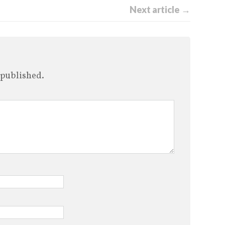
Next article →
 published.