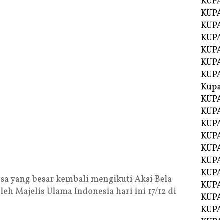
KUP
KUP
KUPA
KUPA
KUP
KUPA
KUP
Kupa
KUPA
KUPA
KUPA
KUPA
KUP
KUPA
KUPA
a yang besar kembali mengikuti Aksi Bela
KUPA
eh Majelis Ulama Indonesia hari ini 17/12 di
KUP
KUP