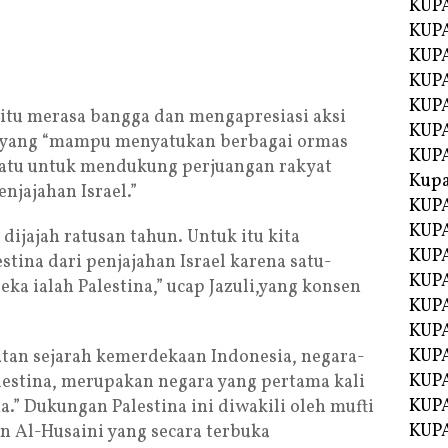
KUPA
KUPA
KUPA
KUP
KUPA
 itu merasa bangga dan mengapresiasi aksi
KUP
i yang “mampu menyatukan berbagai ormas
KUP
satu untuk mendukung perjuangan rakyat
Kup
enjajahan Israel.”
KUP
KUPA
dijajah ratusan tahun. Untuk itu kita
KUPA
na dari penjajahan Israel karena satu-
KUPA
a ialah Palestina,” ucap Jazuli,yang konsen
KUPA
KUP
KUPA
atatan sejarah kemerdekaan Indonesia, negara-
KUPA
estina, merupakan negara yang pertama kali
KUPA
” Dukungan Palestina ini diwakili oleh mufti
KUPA
 Al-Husaini yang secara terbuka