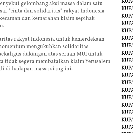
KUP
 menyebut gelombang aksi massa dalam satu
KUP
ar “cinta dan solidaritas” rakyat Indonesia
KUP
s kecaman dan kemarahan klaim sepihak
KUPA
m.
KUPA
KUP
daritas rakyat Indonesia untuk kemerdekaan
KUP
di momentum mengukuhkan solidaritas
KUPA
sekaligus dukungan atas seruan MUI untuk
KUPA
a tidak segera membatalkan klaim Yerusalem
KUPA
zuli di hadapan massa siang ini.
KUPA
KUPA
KUPA
KUPA
KUPA
KUPA
KUP
KUP