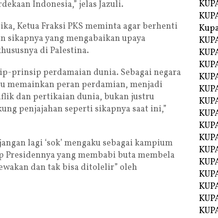
KUPA
ekaan Indonesia,” jelas Jazuli.
KUPA
ka, Ketua Fraksi PKS meminta agar berhenti
Kupa
n sikapnya yang mengabaikan upaya
KUPA
ususnya di Palestina.
KUPA
KUPA
p-prinsip perdamaian dunia. Sebagai negara
KUPA
u memainkan peran perdamian, menjadi
KUPA
flik dan pertikaian dunia, bukan justru
KUP
ng penjajahan seperti sikapnya saat ini,”
KUP
KUPA
KUP
ka jangan lagi ‘sok’ mengaku sebagai kampium
KUP
kap Presidennya yang membabi buta membela
KUP
wakan dan tak bisa ditolelir” oleh
KUPA
KUPA
KUPA
KUPA