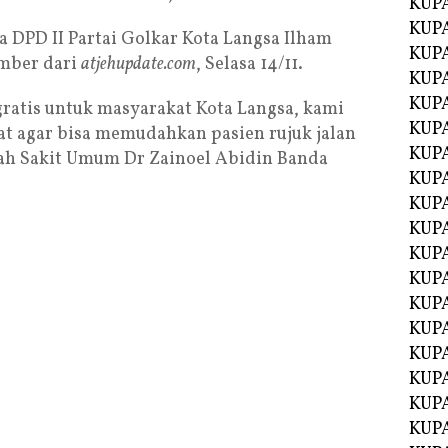
KUP
KUP
 DPD II Partai Golkar Kota Langsa Ilham
KUP
mber dari
atjehupdate.com
, Selasa 14/11.
KUPA
KUPA
atis untuk masyarakat Kota Langsa, kami
KUP
t agar bisa memudahkan pasien rujuk jalan
KUP
h Sakit Umum Dr Zainoel Abidin Banda
KUPA
KUPA
KUPA
KUPA
KUPA
KUPA
KUPA
KUPA
KUPA
KUP
KUP