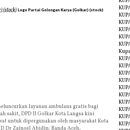
KUP
KUP
Logo Partai Golongan Karya (Golkar) (stock)
KUPA
KUPA
KUP
KUPA
KUP
Kupa
KUPA
KUPA
KUPA
KUPA
KUP
KUPA
KUPA
eluncurkan layanan ambulans gratis bagi
KUPA
h sakit, DPD II Golkar Kota Langsa kini
KUP
at untuk dipergunakan oleh masyarakat Kota
KUP
UD Dr Zainoel Abidin, Banda Aceh.