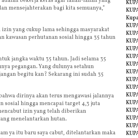
 adalah bekerja keras agar lahan-lahan yang
KUPA
dan mensejahterakan bagi kita semuanya,”
KUPA
Kupa
KUPA
izin yang cukup lama sehingga masyarakat
KUPA
n kawasan perhutanan sosial hingga 35 tahun
KUPA
KUPA
KUPA
tuk jangka waktu 35 tahun. Jadi selama 35
KUP
unya pegangan. Yang dulunya setahun
KUP
angan begitu kan? Sekarang ini sudah 35
KUPA
KUP
KUP
ahwa dirinya akan terus mengawasi jalannya
KUP
sosial hingga mencapai target 4,3 juta
KUPA
mencabut izin yang telah diberikan
KUPA
yang menelantarkan hutan.
KUPA
nam ya itu baru saya cabut, ditelantarkan maka
KUPA