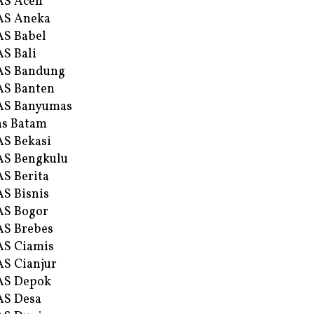
AS Aceh
AS Aneka
S Babel
S Bali
AS Bandung
S Banten
AS Banyumas
s Batam
S Bekasi
S Bengkulu
S Berita
S Bisnis
AS Bogor
S Brebes
S Ciamis
S Cianjur
AS Depok
AS Desa