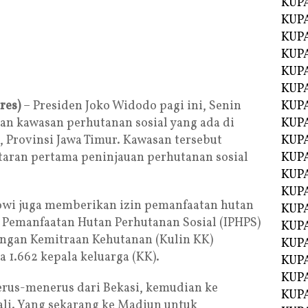
KUP
KUP
KUP
KUPA
KUPA
KUP
res)
– Presiden Joko Widodo pagi ini, Senin
KUP
an kawasan perhutanan sosial yang ada di
KUPA
Provinsi Jawa Timur. Kawasan tersebut
KUPA
utaran pertama peninjauan perhutanan sosial
KUPA
KUPA
KUPA
owi juga memberikan izin pemanfaatan hutan
KUPA
n Pemanfaatan Hutan Perhutanan Sosial (IPHPS)
KUPA
ungan Kemitraan Kehutanan (Kulin KK)
KUPA
 1.662 kepala keluarga (KK).
KUPA
KUP
terus-menerus dari Bekasi, kemudian ke
KUP
li. Yang sekarang ke Madiun untuk