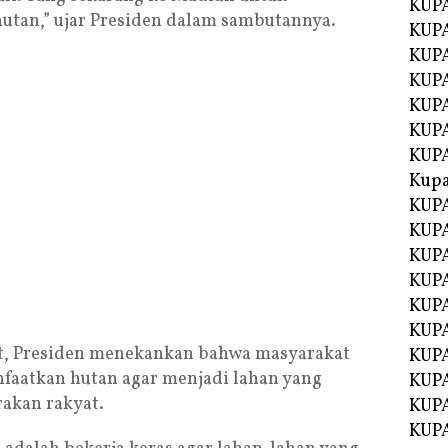
KUPA
utan,” ujar Presiden dalam sambutannya.
KUPA
KUPA
KUP
KUPA
KUP
KUP
Kup
KUP
KUPA
KUPA
KUPA
KUPA
KUP
ut, Presiden menekankan bahwa masyarakat
KUPA
faatkan hutan agar menjadi lahan yang
KUPA
akan rakyat.
KUPA
KUPA