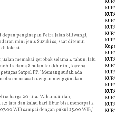
KUPA
KUPA
KUPA
KUP
KUPA
KUP
di depan penginapan Petra Jalan Siliwangi,
KUP
ran mini jenis Suzuki ss, saat ditemui
Kup
di lokasi.
KUP
KUPA
jualan memakai gerobak selama 4 tahun, lalu
KUPA
obil selama 8 bulan terakhir ini, karena
KUPA
h petugas Satpol PP. “Memang sudah ada
KUPA
ncoba mensiasati dengan menggunakan
KUP
KUPA
li seharga 20 juta. “Alhamdulilah,
KUPA
1,2 juta dan kalau hari libur bisa mencapai 2
KUPA
l 07:00 WIB sampai dengan pukul 23:00 WIB,”
KUPA