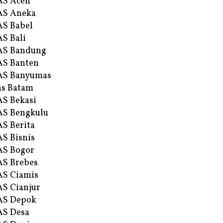
AS Aceh
AS Aneka
S Babel
S Bali
AS Bandung
S Banten
AS Banyumas
s Batam
S Bekasi
S Bengkulu
S Berita
S Bisnis
AS Bogor
S Brebes
S Ciamis
S Cianjur
AS Depok
AS Desa