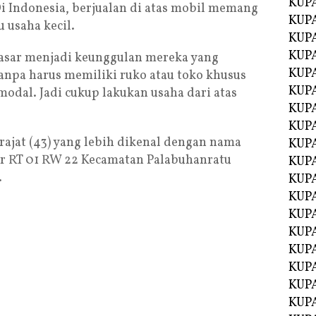
KUP
i Indonesia, berjualan di atas mobil memang
KUP
 usaha kecil.
KUP
KUPA
sar menjadi keunggulan mereka yang
KUPA
tanpa harus memiliki ruko atau toko khusus
KUP
dal. Jadi cukup lakukan usaha dari atas
KUP
KUPA
rajat (43) yang lebih dikenal dengan nama
KUPA
r RT 01 RW 22 Kecamatan Palabuhanratu
KUPA
.
KUPA
KUPA
KUPA
KUPA
KUPA
KUPA
KUP
KUP