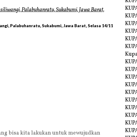
KUP
KUP
KUPA
KUPA
wangi, Palabuhanratu, Sukabumi, Jawa Barat, Selasa 14/11
KUP
KUPA
KUP
Kupa
KUPA
KUPA
KUPA
KUPA
KUP
KUPA
KUPA
KUPA
KUP
KUP
ang bisa kita lakukan untuk mewujudkan