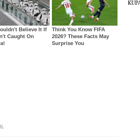
KUPA
IL