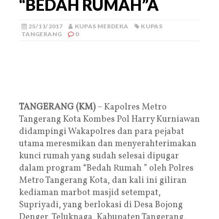
“BEDAH RUMAH”Â
25/11/2017
KUPAS MERDEKA
KUPAS
TANGERANG
0
TANGERANG (KM)
– Kapolres Metro
Tangerang Kota Kombes Pol Harry Kurniawan
didampingi Wakapolres dan para pejabat
utama meresmikan dan menyerahterimakan
kunci rumah yang sudah selesai dipugar
dalam program “Bedah Rumah ” oleh Polres
Metro Tangerang Kota, dan kali ini giliran
kediaman marbot masjid setempat,
Supriyadi, yang berlokasi di Desa Bojong
Denger, Teluknaga, Kabupaten Tangerang,