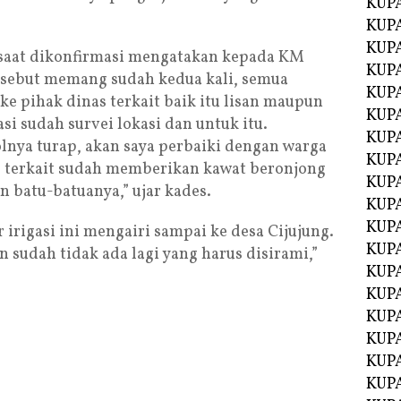
KUP
KUP
KUP
 saat dikonfirmasi mengatakan kepada KM
KUPA
tersebut memang sudah kedua kali, semua
KUPA
ke pihak dinas terkait baik itu lisan maupun
KUP
asi sudah survei lokasi dan untuk itu.
KUP
olnya turap, akan saya perbaiki dengan warga
KUPA
s terkait sudah memberikan kawat beronjong
KUPA
n batu-batuanya,” ujar kades.
KUPA
KUPA
irigasi ini mengairi sampai ke desa Cijujung.
KUPA
sudah tidak ada lagi yang harus disirami,”
KUPA
KUPA
KUPA
KUPA
KUP
KUP