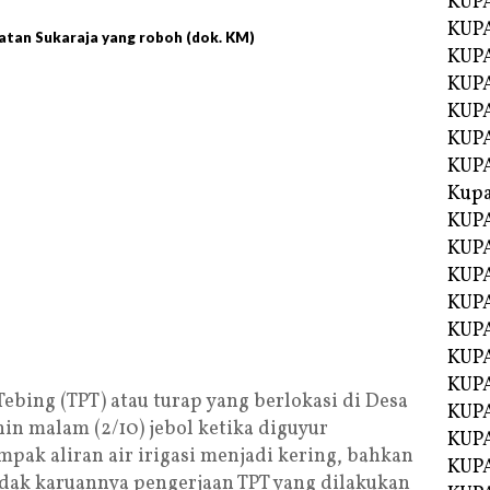
KUP
KUP
matan Sukaraja yang roboh (dok. KM)
KUPA
KUPA
KUP
KUPA
KUP
Kupa
KUPA
KUPA
KUPA
KUPA
KUP
KUPA
KUPA
bing (TPT) atau turap yang berlokasi di Desa
KUPA
nin malam (2/10) jebol ketika diguyur
KUP
mpak aliran air irigasi menjadi kering, bahkan
KUP
tidak karuannya pengerjaan TPT yang dilakukan