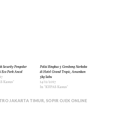
uk Security Pengedar
Polisi Ringkus 5 Gembong Narkoba
i Eco Park Ancol
di Hotel Grand Tropic, Amankan
17
5kg Sabu
S Kasus"
14/12/2017
In "KUPAS Kasus"
TRO JAKARTA TIMUR
,
SOPIR OJEK ONLINE