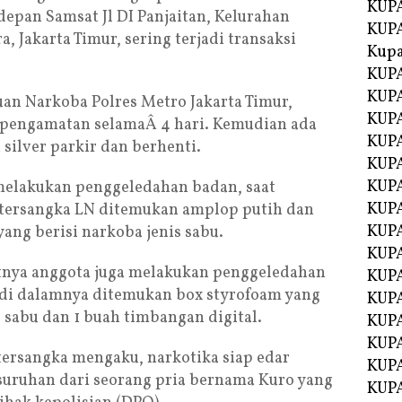
KUPA
epan Samsat Jl DI Panjaitan, Kelurahan
KUPA
a, Jakarta Timur, sering terjadi transaksi
Kupa
KUPA
KUPA
uan Narkoba Polres Metro Jakarta Timur,
KUPA
 pengamatan selamaÂ 4 hari. Kemudian ada
KUPA
silver parkir dan berhenti.
KUPA
KUP
melakukan penggeledahan badan, saat
KUP
 tersangka LN ditemukan amplop putih dan
KUPA
ng berisi narkoba jenis sabu.
KUP
jutnya anggota juga melakukan penggeledahan
KUP
 di dalamnya ditemukan box styrofoam yang
KUP
is sabu dan 1 buah timbangan digital.
KUPA
KUPA
tersangka mengaku, narkotika siap edar
KUPA
 suruhan dari seorang pria bernama Kuro yang
KUPA