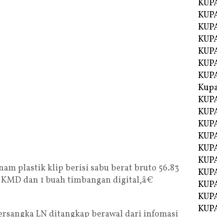
KUPA
KUPA
KUPA
KUP
KUPA
KUP
KUP
Kup
KUP
KUPA
KUPA
KUPA
KUPA
KUP
m plastik klip berisi sabu berat bruto 56.83
KUPA
5 KMD dan 1 buah timbangan digital,â€
KUPA
KUPA
KUPA
tersangka LN ditangkap berawal dari infomasi