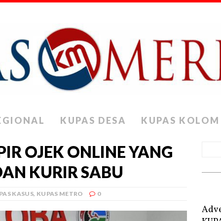
EGIONAL
KUPAS DESA
KUPAS KOLOM
PIR OJEK ONLINE YANG
DAN KURIR SABU
PAS KASUS
,
KUPAS METRO
0
Adve