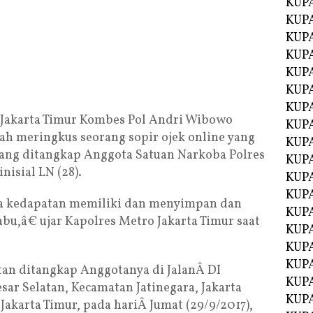
KUP
KUP
KUP
KUPA
KUPA
KUP
KUP
 Jakarta Timur Kombes Pol Andri Wibowo
KUPA
h meringkus seorang sopir ojek online yang
KUPA
yang ditangkap Anggota Satuan Narkoba Polres
KUPA
nisial LN (28).
KUPA
KUPA
a kedapatan memiliki dan menyimpan dan
KUPA
abu,â€ ujar Kapolres Metro Jakarta Timur saat
KUPA
KUPA
KUPA
tan ditangkap Anggotanya di JalanÂ DI
KUP
sar Selatan, Kecamatan Jatinegara, Jakarta
KUP
Jakarta Timur, pada hariÂ Jumat (29/9/2017),