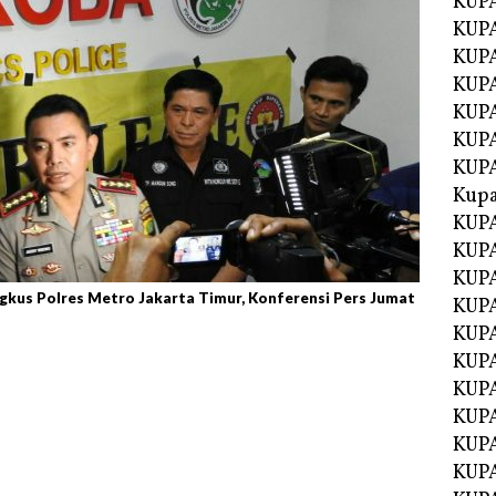
KUP
KUP
KUPA
KUPA
KUP
KUPA
KUP
Kupa
KUPA
KUPA
KUPA
ingkus Polres Metro Jakarta Timur, Konferensi Pers Jumat
KUPA
KUP
KUPA
KUPA
KUPA
KUP
KUP