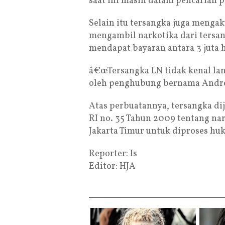
saat ini masih dalam pencarian p
Selain itu tersangka juga menga
mengambil narkotika dari tersa
mendapat bayaran antara 3 juta h
â€œTersangka LN tidak kenal lan
oleh penghubung bernama Andre
Atas perbuatannya, tersangka dijer
RI no. 35 Tahun 2009 tentang na
Jakarta Timur untuk diproses huk
Reporter: Is
Editor: HJA