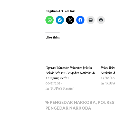
Bagikan Artikel Ini:
Like this:
Operasi Narkoba Polrestro Jaktim
Polisi Bek
Bekuk Belasan Pengedar Narkoba di
Narkoba d
Kampung Berlan
23/10/20
06/11/2017
In "KUPA
In "KUPAS Kasus"
PENGEDAR NARKOBA
,
POLRES
PENGEDAR NARKOBA