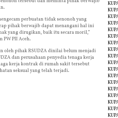
senonoh tersebut dan meminta pihak berwajib
KUPA
in.
KUPA
KUP
 mengecam perbuatan tidak senonoh yang
KUP
rap pihak berwajib dapat menangani hal ini
KUPA
ak yang dirugikan, baik itu secara moril,”
KUPA
 PW PII Aceh.
KUPA
KUPA
n oleh pihak RSUDZA dinilai belum menjadi
KUPA
UDZA dan perusahaan penyedia tenaga kerja
KUPA
ga kerja kontrak di rumah sakit tersebut
KUPA
atan seksual yang telah terjadi.
KUPA
KUPA
KUP
KUP
KUPA
KUPA
KUPA