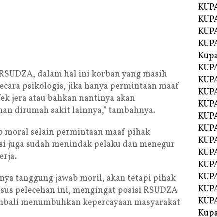
KUP
KUPA
KUP
KUP
Kup
KUP
 RSUDZA, dalam hal ini korban yang masih
KUPA
cara psikologis, jika hanya permintaan maaf
KUPA
k jera atau bahkan nantinya akan
KUPA
an dirumah sakit lainnya,” tambahnya.
KUPA
KUP
ab moral selain permintaan maaf pihak
KUPA
si juga sudah menindak pelaku dan menegur
KUPA
erja.
KUPA
KUPA
nya tanggung jawab moril, akan tetapi pihak
KUPA
sus pelecehan ini, mengingat posisi RSUDZA
KUPA
embali menumbuhkan kepercayaan masyarakat
Kupa