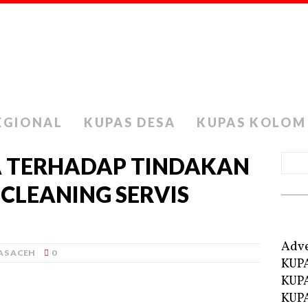
EGIONAL
KUPAS DESA
KUPAS KOLOM
A TERHADAP TINDAKAN
CLEANING SERVIS
Adve
AS ACEH
0
KUP
KUP
KUPA