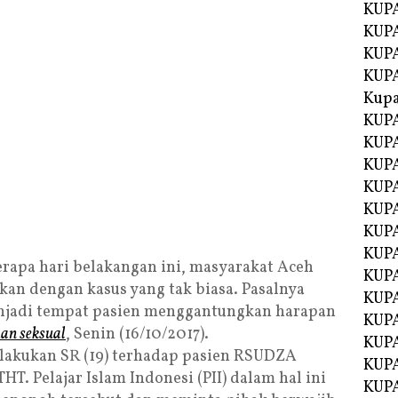
KUPA
KUP
KUPA
KUP
Kupa
KUPA
KUPA
KUPA
KUPA
KUP
KUPA
KUPA
rapa hari belakangan ini, masyarakat Aceh
KUPA
an dengan kasus yang tak biasa. Pasalnya
KUP
njadi tempat pasien menggantungkan harapan
KUP
han seksual
, Senin (16/10/2017).
KUP
ilakukan SR (19) terhadap pasien RSUDZA
KUP
THT. Pelajar Islam Indonesi (PII) dalam hal ini
KUP