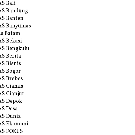
S Bali
AS Bandung
S Banten
AS Banyumas
s Batam
S Bekasi
S Bengkulu
S Berita
S Bisnis
AS Bogor
S Brebes
S Ciamis
S Cianjur
AS Depok
AS Desa
AS Dunia
AS Ekonomi
AS FOKUS