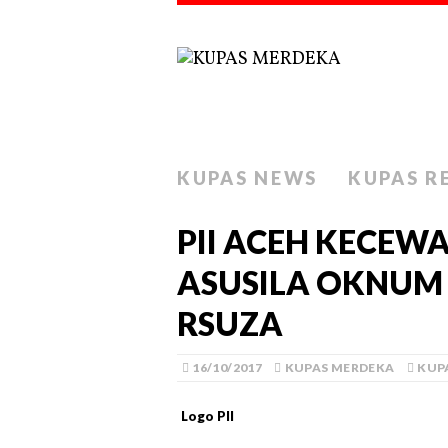
KUPAS NEWS
KUPAS R
PII ACEH KECEW
ASUSILA OKNUM 
RSUZA
16/10/2017
KUPAS MERDEKA
KUP
Logo PII