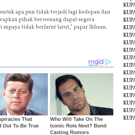
KUPA
entuk apa pun tidak terjadi lagi kedepan dan
KUPA
arapkan pihak berwenang dapat segera
KUPA
 supaya tidak berlarut larut,” papar Ikhsan.
KUPA
KUPA
KUP
KUP
KUPA
KUP
KUP
KUP
KUPA
KUPA
KUPA
KUPA
KUPA