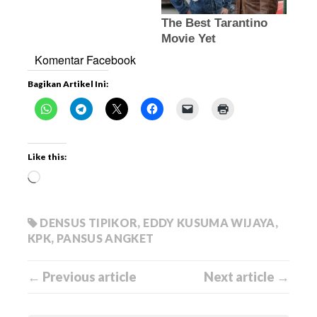
Komentar Facebook
Bagikan Artikel Ini:
Like this:
DENSUS TIPIKOR
,
EDDY KUSUMA WIJAYA
,
KPK
,
PANSUS ANGKET
← Previous article
Next article →