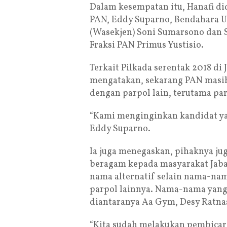
Dalam kesempatan itu, Hanafi did
PAN, Eddy Suparno, Bendahara U
(Wasekjen) Soni Sumarsono dan S
Fraksi PAN Primus Yustisio.
Terkait Pilkada serentak 2018 di
mengatakan, sekarang PAN masih
dengan parpol lain, terutama par
“Kami menginginkan kandidat yan
Eddy Suparno.
Ia juga menegaskan, pihaknya ju
beragam kepada masyarakat Jab
nama alternatif selain nama-nam
parpol lainnya. Nama-nama yang 
diantaranya Aa Gym, Desy Ratnas
“Kita sudah melakukan pembica