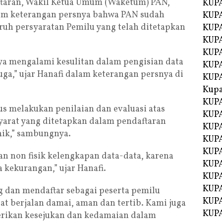
taran, Wakil Ketua Umum (Waketum) PAN,
KUPA
am keterangan persnya bahwa PAN sudah
KUPA
h persyaratan Pemilu yang telah ditetapkan
KUPA
KUP
KUPA
a mengalami kesulitan dalam pengisian data
KUP
juga,” ujar Hanafi dalam keterangan persnya di
KUP
Kup
KUP
rus melakukan penilaian dan evaluasi atas
KUPA
syarat yang ditetapkan dalam pendaftaran
KUPA
aik,” sambungnya.
KUPA
KUPA
an non fisik kelengkapan data-data, karena
KUP
a kekurangan,” ujar Hanafi.
KUPA
KUPA
 dan mendaftar sebagai peserta pemilu
KUPA
t berjalan damai, aman dan tertib. Kami juga
KUPA
erikan kesejukan dan kedamaian dalam