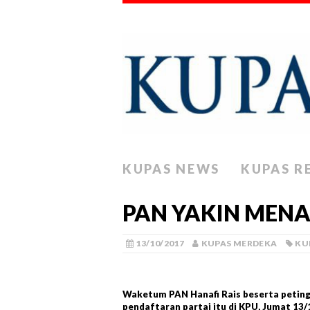
KUPAS NEWS
KUPAS R
PAN YAKIN MENA
13/10/2017
KUPAS MERDEKA
KU
Waketum PAN Hanafi Rais beserta peting
pendaftaran partai itu di KPU, Jumat 13/