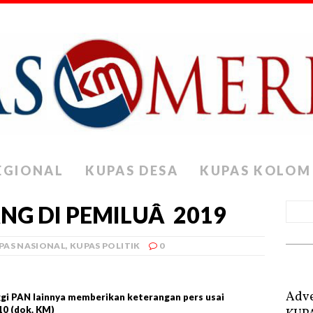
EGIONAL
KUPAS DESA
KUPAS KOLOM
NG DI PEMILUÂ 2019
PAS NASIONAL
,
KUPAS POLITIK
0
Adve
gi PAN lainnya memberikan keterangan pers usai
10 (dok. KM)