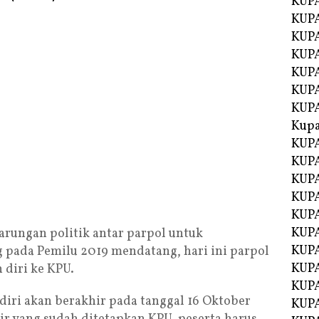
KUP
KUP
KUPA
KUPA
KUP
KUPA
KUP
Kupa
KUPA
KUPA
KUPA
KUPA
KUP
KUPA
arungan politik antar parpol untuk
KUPA
pada Pemilu 2019 mendatang, hari ini parpol
KUPA
diri ke KPU.
KUP
iri akan berakhir pada tanggal 16 Oktober
KUP