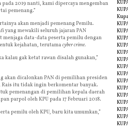
KUPA
ah pada 2019 nanti, kami dipercaya mengemban
KUPA
rtai pemenang.”
Kupa
artainya akan menjadi pemenang Pemilu.
KUPA
fi yang mewakili seluruh jajaran PAN
KUPA
 menjaga data-data peserta pemilu dengan
KUPA
bentuk kejahatan, terutama
cyber crime.
KUPA
KUPA
ka kalau gak ketat rawan disalah gunakan,”
KUP
KUP
KUPA
ng akan dicalonkan PAN di pemilihan presiden
KUP
n Rais itu tidak ingin berkomentar banyak.
KUP
tuk pemenangan di pemilihan kepala daerah
KUP
pan parpol oleh KPU pada 17 Februari 2018.
KUPA
KUPA
serta pemilu oleh KPU, baru kita umumkan,”
KUPA
KUPA