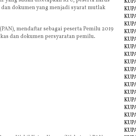
ir yang sudah ditetapkan KPU, peserta harus
KUP
 dan dokumen yang menjadi syarat mutlak
KUP
KUP
KUPA
 (PAN), mendaftar sebagai peserta Pemilu 2019
KUPA
rkas dan dokumen persyaratan pemilu.
KUP
KUP
KUPA
KUPA
KUPA
KUPA
KUPA
KUPA
KUPA
KUPA
KUPA
KUP
KUP