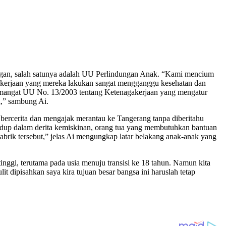
angan, salah satunya adalah UU Perlindungan Anak. “Kami mencium
 pekerjaan yang mereka lakukan sangat mengganggu kesehatan dan
i semangat UU No. 13/2003 tentang Ketenagakerjaan yang mengatur
a,” sambung Ai.
bercerita dan mengajak merantau ke Tangerang tanpa diberitahu
 hidup dalam derita kemiskinan, orang tua yang membutuhkan bantuan
rik tersebut,” jelas Ai mengungkap latar belakang anak-anak yang
inggi, terutama pada usia menuju transisi ke 18 tahun. Namun kita
t dipisahkan saya kira tujuan besar bangsa ini haruslah tetap