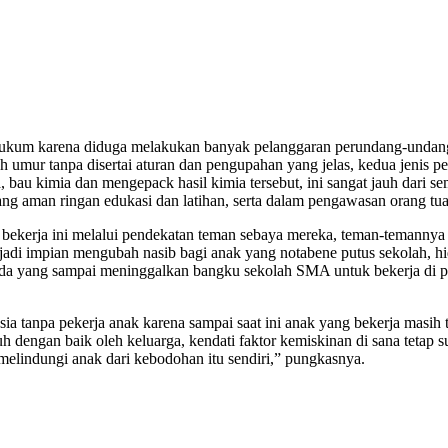
es hukum karena diduga melakukan banyak pelanggaran perundang-und
h umur tanpa disertai aturan dan pengupahan yang jelas, kedua jenis
, bau kimia dan mengepack hasil kimia tersebut, ini sangat jauh dar
 yang aman ringan edukasi dan latihan, serta dalam pengawasan orang tu
ekerja ini melalui pendekatan teman sebaya mereka, teman-temannya 
menjadi impian mengubah nasib bagi anak yang notabene putus sekolah,
da yang sampai meninggalkan bangku sekolah SMA untuk bekerja di pab
a tanpa pekerja anak karena sampai saat ini anak yang bekerja masih t
engan baik oleh keluarga, kendati faktor kemiskinan di sana tetap suli
elindungi anak dari kebodohan itu sendiri,” pungkasnya.