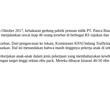
6 Oktober 2017, kebakaran gedung pabrik petasan milik PT. Panca Bua
g menjalankan rawat inap 46 orang tersebar di berbagai RS rujukan da
 korban. Dari pengawasan ke lokasi, Komisioner KPAI bidang Traffickin
askan. Hal ini menandakan bahwa masih tingginya pekerja anak di se
erkerjakan anak-anak dalam jenis pekerjaan yang membahayakan kesehat
gan target tinggi sekian ribu pack. Mereka dibayar kisaran 40-50 rib