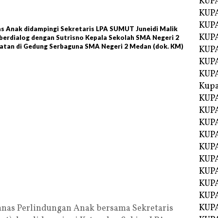
KUP
KUP
KUPA
s Anak didampingi Sekretaris LPA SUMUT Juneidi Malik
KUPA
 berdialog dengan Sutrisno Kepala Sekolah SMA Negeri 2
atan di Gedung Serbaguna SMA Negeri 2 Medan (dok. KM)
KUP
KUPA
KUP
Kupa
KUPA
KUPA
KUPA
KUPA
KUP
KUPA
KUPA
KUPA
KUP
KUP
as Perlindungan Anak bersama Sekretaris