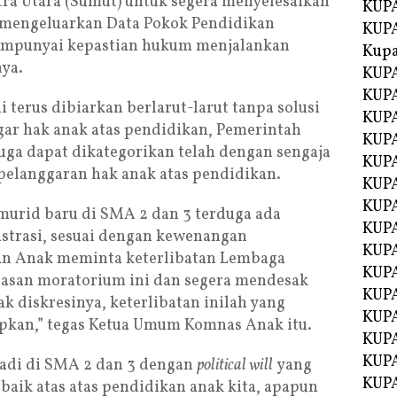
ra Utara (Sumut) untuk segera menyelesaikan
KUPA
 mengeluarkan Data Pokok Pendidikan
KUPA
empunyai kepastian hukum menjalankan
Kupa
nya.
KUPA
KUPA
i terus dibiarkan berlarut-larut tanpa solusi
KUPA
gar hak anak atas pendidikan, Pemerintah
KUPA
juga dapat dikategorikan telah dengan sengaja
KUPA
elanggaran hak anak atas pendidikan.
KUP
KUP
murid baru di SMA 2 dan 3 terduga ada
KUPA
strasi, sesuai dengan kewenangan
KUP
n Anak meminta keterlibatan Lembaga
KUP
asan moratorium ini dan segera mendesak
KUP
diskresinya, keterlibatan inilah yang
KUPA
kan,” tegas Ketua Umum Komnas Anak itu.
KUPA
KUPA
rjadi di SMA 2 dan 3 dengan
political will
yang
KUPA
aik atas atas pendidikan anak kita, apapun