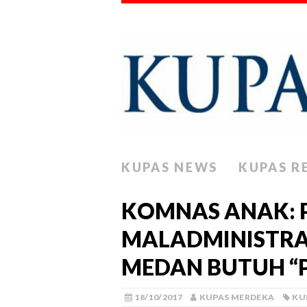
KUPAS NEWS
KUPAS R
KOMNAS ANAK:
MALADMINISTRAS
MEDAN BUTUH “P
18/10/2017
KUPAS MERDEKA
KU