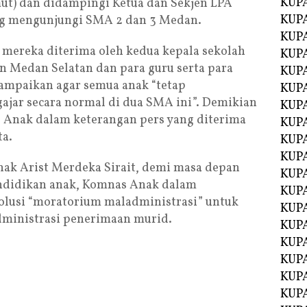
KUP
ut) dan didampingi Ketua dan Sekjen LPA
KUP
ng mengunjungi SMA 2 dan 3 Medan.
KUP
mereka diterima oleh kedua kepala sekolah
KUPA
 Medan Selatan dan para guru serta para
KUPA
ampaikan agar semua anak “tetap
KUP
ajar secara normal di dua SMA ini”. Demikian
KUP
Anak dalam keterangan pers yang diterima
KUPA
ta.
KUPA
KUPA
k Arist Merdeka Sirait, demi masa depan
KUPA
endidikan anak, Komnas Anak dalam
KUPA
lusi “moratorium maladministrasi” untuk
KUPA
dministrasi penerimaan murid.
KUPA
KUPA
KUPA
KUP
KUP