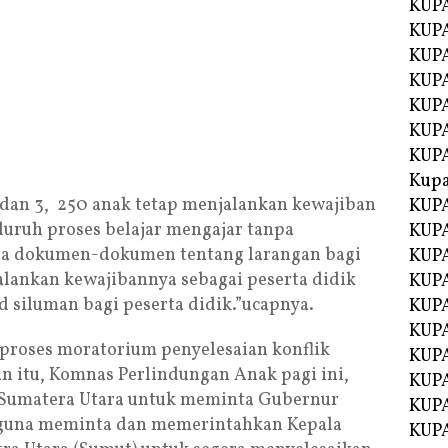
KUPA
KUPA
KUPA
KUP
KUPA
KUP
KUP
Kup
dan 3, 250 anak tetap menjalankan kewajiban
KUP
uruh proses belajar mengajar tanpa
KUPA
ua dokumen-dokumen tentang larangan bagi
KUPA
alankan kewajibannya sebagai peserta didik
KUPA
 siluman bagi peserta didik.”ucapnya.
KUPA
KUP
 proses moratorium penyelesaian konflik
KUPA
 itu, Komnas Perlindungan Anak pagi ini,
KUPA
 Sumatera Utara untuk meminta Gubernur
KUPA
 guna meminta dan memerintahkan Kepala
KUPA