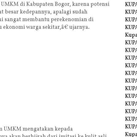
 UMKM di Kabupaten Bogor, karena potensi
KUP
 besar kedepannya, apalagi sudah
KUPA
i sangat membantu perekenomian di
KUP
ekonomi warga sekitar,â€ ujarnya.
KUP
Kup
KUP
KUPA
KUPA
KUPA
KUPA
KUP
KUPA
KUPA
KUPA
KUPA
KUPA
KUPA
rum UMKM mengatakan kepada
Kupa
 akan berhijrah dari imitasi ke kulit asli