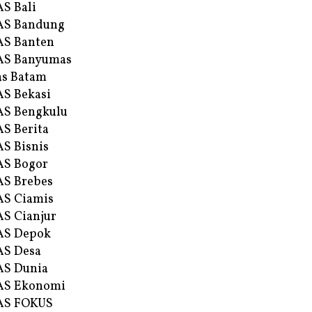
S Bali
AS Bandung
S Banten
AS Banyumas
s Batam
S Bekasi
S Bengkulu
S Berita
S Bisnis
AS Bogor
S Brebes
S Ciamis
S Cianjur
AS Depok
AS Desa
AS Dunia
AS Ekonomi
AS FOKUS