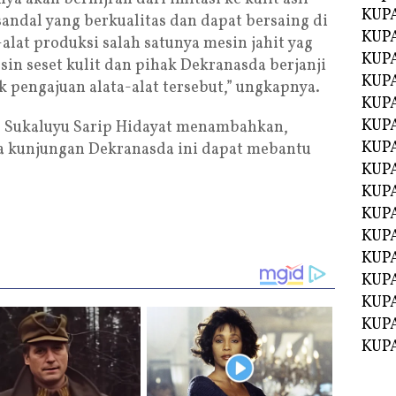
KUPA
andal yang berkualitas dan dapat bersaing di
KUPA
alat produksi salah satunya mesin jahit yag
KUPA
sin seset kulit dan pihak Dekranasda berjanji
KUPA
k pengajuan alata-alat tersebut,” ungkapnya.
KUPA
KUP
es Sukaluyu Sarip Hidayat menambahkan,
KUP
kunjungan Dekranasda ini dapat mebantu
KUPA
KUP
KUP
KUP
KUPA
KUPA
KUPA
KUPA
KUPA