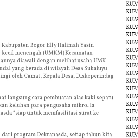
KUPA
KUPA
KUP
KUP
KUPA
KUPA
 Kabupaten Bogor Elly Halimah Yasin
KUPA
o kecil menengah (UMKM) Kecamatan
KUPA
ngannya diawali dengan melihat usaha UMK
KUPA
andal yang berada di wilayah Desa Sukaluyu
KUPA
ingi oleh Camat, Kepala Desa, Diskoperindag
KUPA
KUPA
KUPA
hat langsung cara pembuatan alas kaki sepatu
KUP
kan keluhan para pengusaha mikro. Ia
KUP
da “siap untuk memfasilitasi surat ke
KUPA
KUPA
dari program Dekranasda, setiap tahun kita
KUPA