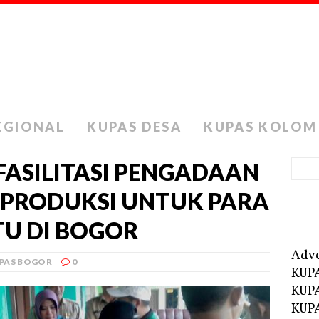
EGIONAL
KUPAS DESA
KUPAS KOLOM
I FASILITASI PENGADAAN
 PRODUKSI UNTUK PARA
TU DI BOGOR
Adve
PAS BOGOR
0
KUP
KUP
KUPA