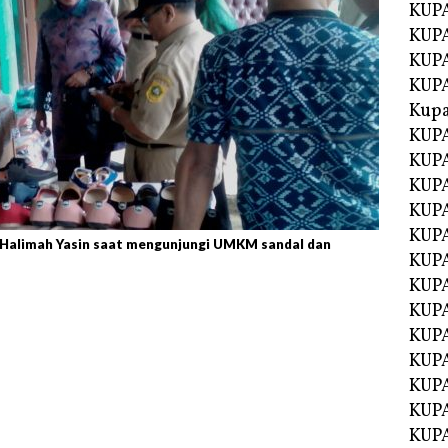
KUPA
KUP
KUPA
KUP
Kupa
KUPA
KUPA
KUPA
KUPA
KUP
 Halimah Yasin saat mengunjungi UMKM sandal dan
KUPA
KUPA
KUPA
KUP
KUP
KUP
KUP
KUP