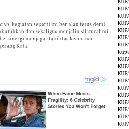
KUPA
KUPA
KUPA
KUP
rap, kegiatan seperti ini berjalan terus demi
KUPA
utuhkan dan sekaligus menjalin silaturahmi
KUP
bersinergi menjaga stabilitas keamanan
KUP
gerang Kota.
Kup
KUP
KUPA
KUPA
KUPA
KUPA
KUP
KUPA
KUPA
KUPA
KUPA