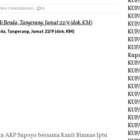
KUP
KUP
PAS TANGERANG
0
KUPA
KUPA
KUP
da, Tangerang, Jumat 22/9 (dok. KM)
KUPA
KUP
Kupa
KUPA
KUPA
KUPA
KUPA
KUP
KUPA
KUPA
KUPA
KUP
KUP
an AKP Supoyo bersama Kanit Binmas Iptu