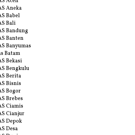
AS Aceh
AS Aneka
S Babel
S Bali
AS Bandung
S Banten
AS Banyumas
s Batam
S Bekasi
S Bengkulu
S Berita
S Bisnis
AS Bogor
S Brebes
S Ciamis
S Cianjur
AS Depok
AS Desa