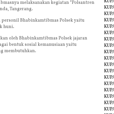
KUP
bmasnya melaksanakan kegiatan “Polsantren
KUP
nda, Tangerang.
KUP
KUPA
 personil Bhabinkamtibmas Polsek yaitu
KUPA
k huni.
KUP
ukan oleh Bhabinkamtibmas Polsek jajaran
KUP
agai bentuk sosial kemanusiaan yaitu
KUPA
ng membutuhkan.
KUPA
KUPA
KUPA
KUPA
KUPA
KUPA
KUPA
KUPA
KUP
KUP