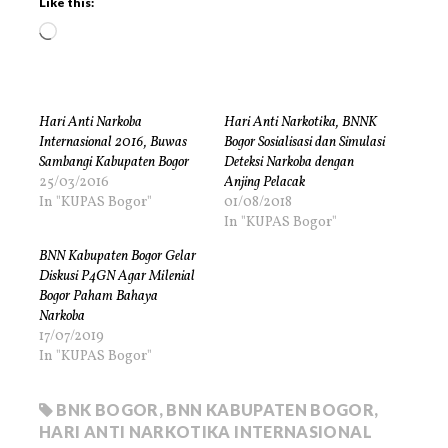
Like this:
Hari Anti Narkoba
Hari Anti Narkotika, BNNK
Internasional 2016, Buwas
Bogor Sosialisasi dan Simulasi
Sambangi Kabupaten Bogor
Deteksi Narkoba dengan
25/03/2016
Anjing Pelacak
In "KUPAS Bogor"
01/08/2018
In "KUPAS Bogor"
BNN Kabupaten Bogor Gelar
Diskusi P4GN Agar Milenial
Bogor Paham Bahaya
Narkoba
17/07/2019
In "KUPAS Bogor"
BNK BOGOR
,
BNN KABUPATEN BOGOR
,
HARI ANTI NARKOTIKA INTERNASIONAL