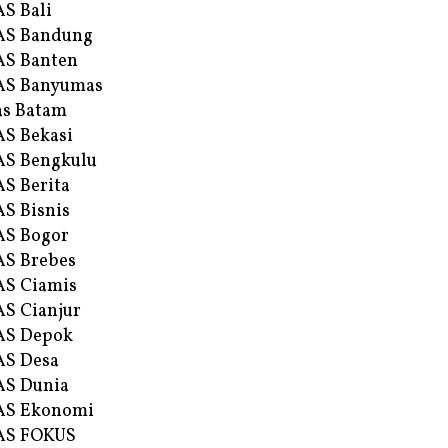
S Bali
AS Bandung
S Banten
AS Banyumas
s Batam
S Bekasi
S Bengkulu
S Berita
S Bisnis
AS Bogor
S Brebes
S Ciamis
S Cianjur
AS Depok
AS Desa
AS Dunia
AS Ekonomi
AS FOKUS