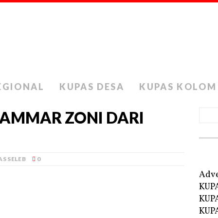
EGIONAL
KUPAS DESA
KUPAS KOLOM
 AMMAR ZONI DARI
S SELEB
0
Adve
KUP
KUP
KUPA