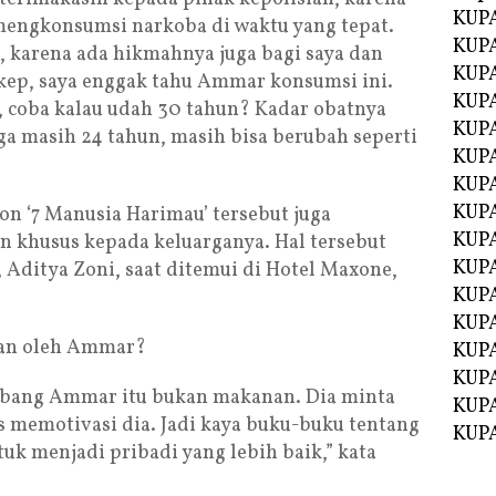
KUPA
engkonsumsi narkoba di waktu yang tepat.
KUPA
i, karena ada hikmahnya juga bagi saya dan
KUPA
kep, saya enggak tahu Ammar konsumsi ini.
KUPA
coba kalau udah 30 tahun? Kadar obatnya
KUPA
uga masih 24 tahun, masih bisa berubah seperti
KUP
KUP
KUPA
on ‘7 Manusia Harimau’ tersebut juga
KUP
 khusus kepada keluarganya. Hal tersebut
KUP
 Aditya Zoni, saat ditemui di Hotel Maxone,
KUP
KUPA
kan oleh Ammar?
KUPA
KUPA
n bang Ammar itu bukan makanan. Dia minta
KUPA
s memotivasi dia. Jadi kaya buku-buku tentang
KUPA
uk menjadi pribadi yang lebih baik,” kata