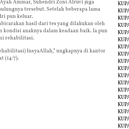
 Ayah Ammar, Suhendri Zoni Alruvi juga
KUPA
sulungnya tersebut. Setelah beberapa lama
KUPA
ri pun keluar.
KUP
carakan hasil dari tes yang dilakukan oleh
KUP
kondisi anaknya dalam keadaan baik. Ia pun
KUPA
i rehabilitasi.
KUPA
KUPA
rehabilitasi) InsyaAllah,” ungkapnya di kantor
KUPA
 (14/7).
KUPA
KUPA
KUPA
KUPA
KUPA
KUP
KUP
KUPA
KUPA
KUPA