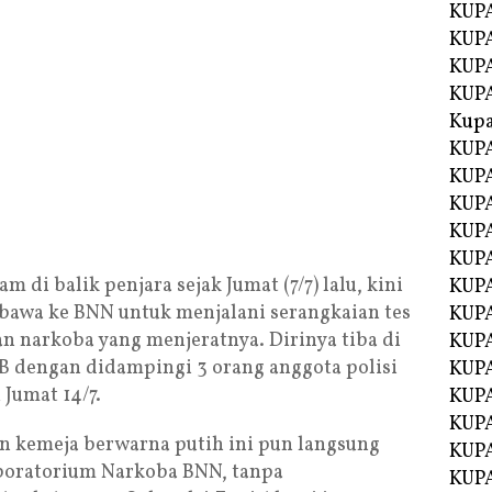
KUPA
KUP
KUPA
KUP
Kupa
KUPA
KUPA
KUPA
KUPA
KUP
 di balik penjara sejak Jumat (7/7) lalu, kini
KUPA
awa ke BNN untuk menjalani serangkaian tes
KUPA
n narkoba yang menjeratnya. Dirinya tiba di
KUPA
B dengan didampingi 3 orang anggota polisi
KUP
 Jumat 14/7.
KUP
KUP
 kemeja berwarna putih ini pun langsung
KUP
boratorium Narkoba BNN, tanpa
KUP