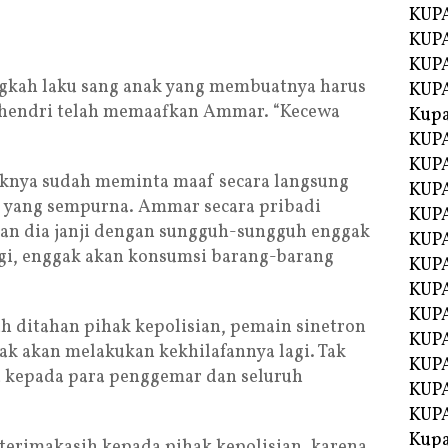
KUP
KUPA
KUP
gkah laku sang anak yang membuatnya harus
KUP
hendri telah memaafkan Ammar. “Kecewa
Kup
KUP
KUPA
aknya sudah meminta maaf secara langsung
KUPA
 yang sempurna. Ammar secara pribadi
KUPA
dan dia janji dengan sungguh-sungguh enggak
KUPA
agi, enggak akan konsumsi barang-barang
KUP
KUPA
KUPA
 ditahan pihak kepolisian, pemain sinetron
KUPA
 tak akan melakukan kekhilafannya lagi. Tak
KUPA
a kepada para penggemar dan seluruh
KUPA
KUPA
Kupa
rterimakasih kepada pihak kepolisian, karena