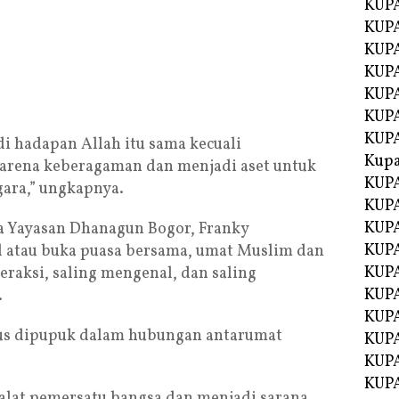
KUPA
KUPA
KUPA
KUP
KUPA
KUP
KUP
i hadapan Allah itu sama kecuali
Kup
karena keberagaman dan menjadi aset untuk
KUP
ara,” ungkapnya.
KUPA
KUPA
ua Yayasan Dhanagun Bogor, Franky
KUPA
l atau buka puasa bersama, umat Muslim dan
KUPA
eraksi, saling mengenal, dan saling
KUP
.
KUPA
terus dipupuk dalam hubungan antarumat
KUPA
KUPA
KUPA
 alat pemersatu bangsa dan menjadi sarana