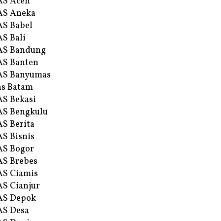
AS Aceh
AS Aneka
S Babel
S Bali
AS Bandung
S Banten
AS Banyumas
s Batam
S Bekasi
S Bengkulu
S Berita
S Bisnis
AS Bogor
S Brebes
S Ciamis
S Cianjur
AS Depok
AS Desa