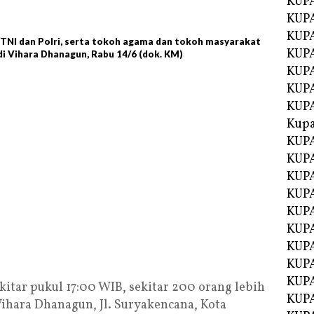
KUP
KUP
KUPA
 TNI dan Polri, serta tokoh agama dan tokoh masyarakat
KUPA
i Vihara Dhanagun, Rabu 14/6 (dok. KM)
KUP
KUPA
KUP
Kupa
KUPA
KUPA
KUPA
KUPA
KUP
KUPA
KUPA
KUPA
KUP
ekitar pukul 17:00 WIB, sekitar 200 orang lebih
KUP
ihara Dhanagun, Jl. Suryakencana, Kota