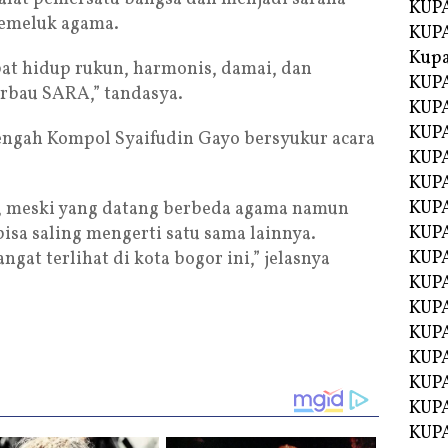
KUPA
pemeluk agama.
KUPA
Kupa
pat hidup rukun, harmonis, damai, dan
KUPA
erbau SARA,” tandasya.
KUPA
KUPA
engah Kompol Syaifudin Gayo bersyukur acara
KUPA
.
KUPA
KUP
a, meski yang datang berbeda agama namun
KUP
bisa saling mengerti satu sama lainnya.
KUPA
gat terlihat di kota bogor ini,” jelasnya
KUP
KUP
KUP
KUPA
KUPA
KUPA
KUPA