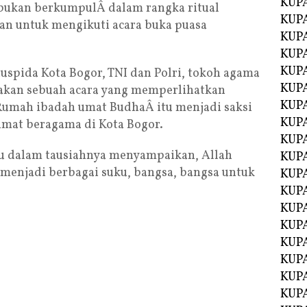
KUP
 bukan berkumpulÂ dalam rangka ritual
KUP
n untuk mengikuti acara buka puasa
KUP
KUPA
KUPA
uspida Kota Bogor, TNI dan Polri, tokoh agama
KUP
akan sebuah acara yang memperlihatkan
KUP
 Rumah ibadah umat BudhaÂ itu menjadi saksi
KUPA
umat beragama di Kota Bogor.
KUPA
pu dalam tausiahnya menyampaikan, Allah
KUPA
enjadi berbagai suku, bangsa, bangsa untuk
KUPA
KUPA
KUPA
KUPA
KUPA
KUPA
KUP
KUP