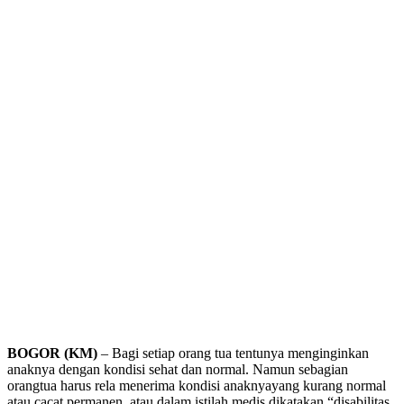
BOGOR (KM)
– Bagi setiap orang tua tentunya menginginkan
anaknya dengan kondisi sehat dan normal. Namun sebagian
orangtua harus rela menerima kondisi anaknyayang kurang normal
atau cacat permanen, atau dalam istilah medis dikatakan “disabilitas