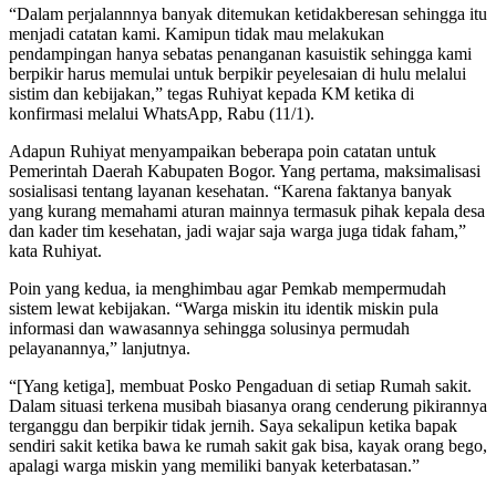
“Dalam perjalannnya banyak ditemukan ketidakberesan sehingga itu
menjadi catatan kami. Kamipun tidak mau melakukan
pendampingan hanya sebatas penanganan kasuistik sehingga kami
berpikir harus memulai untuk berpikir peyelesaian di hulu melalui
sistim dan kebijakan,” tegas Ruhiyat kepada KM ketika di
konfirmasi melalui WhatsApp, Rabu (11/1).
Adapun Ruhiyat menyampaikan beberapa poin catatan untuk
Pemerintah Daerah Kabupaten Bogor. Yang pertama, maksimalisasi
sosialisasi tentang layanan kesehatan. “Karena faktanya banyak
yang kurang memahami aturan mainnya termasuk pihak kepala desa
dan kader tim kesehatan, jadi wajar saja warga juga tidak faham,”
kata Ruhiyat.
Poin yang kedua, ia menghimbau agar Pemkab mempermudah
sistem lewat kebijakan. “Warga miskin itu identik miskin pula
informasi dan wawasannya sehingga solusinya permudah
pelayanannya,” lanjutnya.
“[Yang ketiga], membuat Posko Pengaduan di setiap Rumah sakit.
Dalam situasi terkena musibah biasanya orang cenderung pikirannya
terganggu dan berpikir tidak jernih. Saya sekalipun ketika bapak
sendiri sakit ketika bawa ke rumah sakit gak bisa, kayak orang bego,
apalagi warga miskin yang memiliki banyak keterbatasan.”