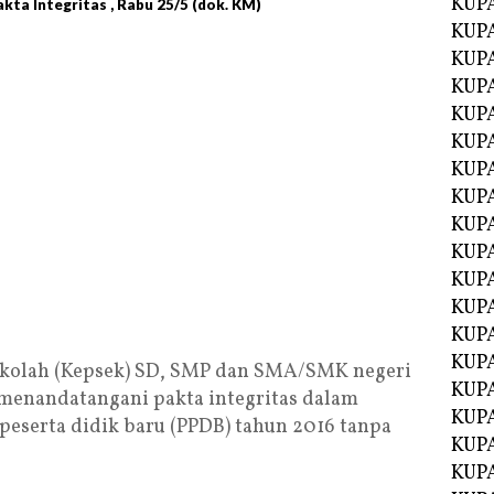
KUP
ta Integritas , Rabu 25/5 (dok. KM)
KUP
KUP
KUPA
KUPA
KUP
KUP
KUPA
KUPA
KUPA
KUPA
KUPA
KUPA
KUPA
ekolah (Kepsek) SD, SMP dan SMA/SMK negeri
KUPA
 menandatangani pakta integritas dalam
KUPA
eserta didik baru (PPDB) tahun 2016 tanpa
KUP
KUP