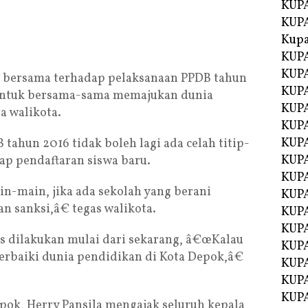
KUPA
KUPA
Kupa
KUPA
KUPA
 bersama terhadap pelaksanaan PPDB tahun
KUPA
 untuk bersama-sama memajukan dunia
KUPA
a walikota.
KUPA
KUP
 tahun 2016 tidak boleh lagi ada celah titip-
KUP
iap pendaftaran siswa baru.
KUPA
in-main, jika ada sekolah yang berani
KUP
 sanksi,â€ tegas walikota.
KUP
KUP
us dilakukan mulai dari sekarang, â€œKalau
KUPA
erbaiki dunia pendidikan di Kota Depok,â€
KUPA
KUPA
KUPA
pok, Herry Pansila mengajak seluruh kepala