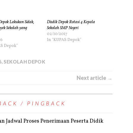
Depok Lakukan Sidak,
Disdik Depok Rotasi 4 Kepala
oyek Sekolah yang
Sekolah SMP Negeri
02/10/2017
16
In "KUPAS Depok"
AS Depok"
6
,
SEKOLAH DEPOK
Next article →
BACK / PINGBACK
n Jadwal Proses Penerimaan Peserta Didik