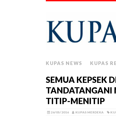
KUPAS NEWS
KUPAS R
SEMUA KEPSEK D
TANDATANGANI 
TITIP-MENITIP
26/05/2016
KUPAS MERDEKA
KU