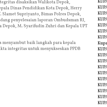
KUPA
egritas disaksikan Walikota Depok,
KUPA
ala Dinas Pendidikan Kota Depok, Herry
KUPA
f. Slamet Supriyanto, Bimas Polres Depok,
KUP
idang penyelesaian laporan Ombudsman RI,
KUPA
 Depok, M. Syarifudin Zuhri dan Kepala UPT
KUP
KUP
 menyambut baik langkah para kepala
Kup
kta integritas untuk menyukseskan PPDB
KUP
KUPA
KUPA
KUPA
KUPA
KUP
KUPA
KUPA
KUPA
KUPA