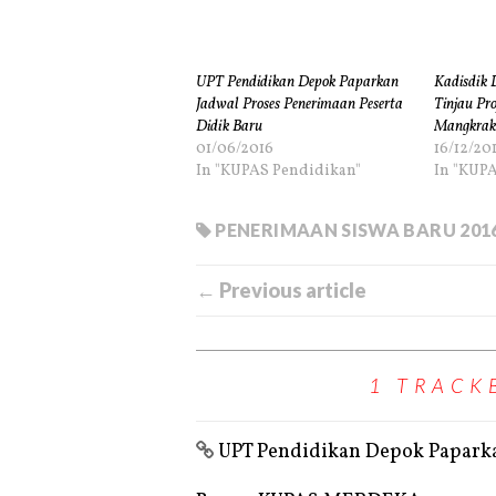
UPT Pendidikan Depok Paparkan
Kadisdik 
Jadwal Proses Penerimaan Peserta
Tinjau Pr
Didik Baru
Mangkrak
01/06/2016
16/12/20
In "KUPAS Pendidikan"
In "KUP
PENERIMAAN SISWA BARU 201
← Previous article
1 TRACK
UPT Pendidikan Depok Paparka