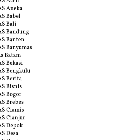
AS Aceh
AS Aneka
S Babel
S Bali
AS Bandung
S Banten
AS Banyumas
s Batam
S Bekasi
S Bengkulu
S Berita
S Bisnis
AS Bogor
S Brebes
S Ciamis
S Cianjur
AS Depok
AS Desa