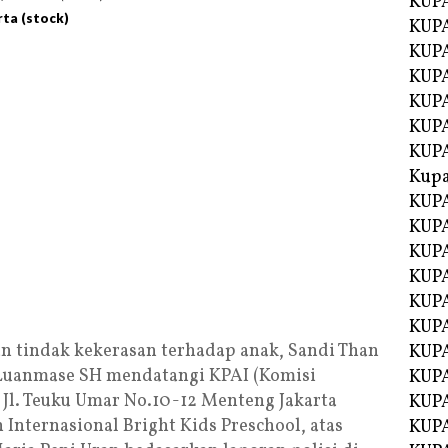
KUP
rta (stock)
KUP
KUPA
KUPA
KUP
KUPA
KUP
Kupa
KUPA
KUPA
KUPA
KUPA
KUP
KUPA
n tindak kekerasan terhadap anak, Sandi Than
KUPA
 Luanmase SH mendatangi KPAI (Komisi
KUPA
 Jl. Teuku Umar No.10-12 Menteng Jakarta
KUP
Internasional Bright Kids Preschool, atas
KUP