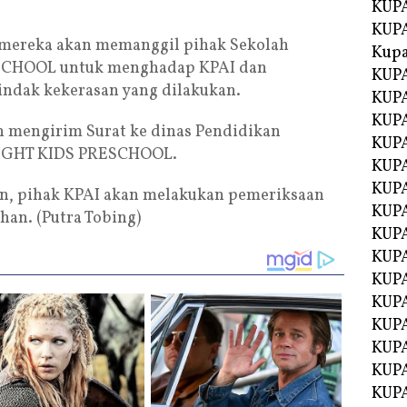
KUPA
KUPA
mereka akan memanggil pihak Sekolah
Kupa
ESCHOOL untuk menghadap KPAI dan
KUPA
indak kekerasan yang dilakukan.
KUPA
KUPA
n mengirim Surat ke dinas Pendidikan
KUPA
BRIGHT KIDS PRESCHOOL.
KUPA
KUP
n, pihak KPAI akan melakukan pemeriksaan
KUP
han. (Putra Tobing)
KUPA
KUP
KUP
KUP
KUPA
KUPA
KUPA
KUPA