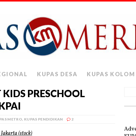
EGIONAL
KUPAS DESA
KUPAS KOLOM
 KIDS PRESCHOOL
KPAI
PAS METRO
,
KUPAS PENDIDIKAN
2
Adve