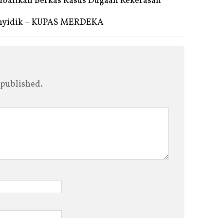
balikan Berkas Kasus Dugaan Kekerasan
enyidik – KUPAS MERDEKA
 published.