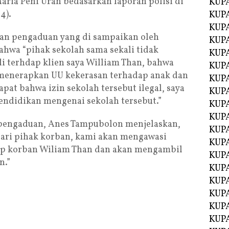
aria Peni Uran bedasarkan laporan polisi di
KUP
4).
KUP
KUP
ran pengaduan yang di sampaikan oleh
KUPA
ahwa “pihak sekolah sama sekali tidak
KUPA
i terhdap klien saya William Than, bahwa
KUP
menerapkan UU kekerasan terhadap anak dan
KUP
pat bahwa izin sekolah tersebut ilegal, saya
KUPA
endidikan mengenai sekolah tersebut.”
KUPA
KUPA
 pengaduan, Anes Tampubolon menjelaskan,
KUPA
ari pihak korban, kami akan mengawasi
KUPA
ap korban Wiliam Than dan akan mengambil
KUPA
n.”
KUPA
KUPA
KUPA
KUP
KUP