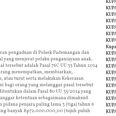
KUPA
KUPA
KUPA
KUP
KUPA
KUP
KUP
Kup
oran pengaduan di Polsek Pademangan dan
KUP
l yang menjerat pelaku penganiayaan anak.
KUPA
al tersebut adalah Pasal 76C UU 35 Tahun 2014
KUPA
ilarang menempatkan, membiarkan,
KUPA
 atau turut serta melakukan Kekerasan
KUPA
si bagi orang yang melanggar pasal tersebut
KUP
ditentukan dalam Pasal 80 UU 35/2014 yang
KUPA
langgar ketentuan sebagaimana dimaksud
KUPA
 pidana penjara paling lama 3 (tiga) tahun 6
KUPA
ling banyak Rp72.000.000,00 (tujuh puluh
KUPA