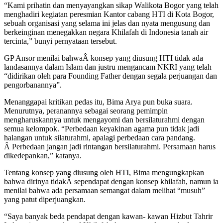
“Kami prihatin dan menyayangkan sikap Walikota Bogor yang telah
menghadiri kegiatan peresmian Kantor cabang HTI di Kota Bogor,
sebuah organisasi yang selama ini jelas dan nyata mengusung dan
berkeinginan menegakkan negara Khilafah di Indonesia tanah air
tercinta,” bunyi pernyataan tersebut.
GP Ansor menilai bahwaÂ konsep yang diusung HTI tidak ada
landasannya dalam Islam dan justru mengancam NKRI yang telah
“didirikan oleh para Founding Father dengan segala perjuangan dan
pengorbanannya”.
Menanggapai kritikan pedas itu, Bima Arya pun buka suara.
Menurutnya, peranannya sebagai seorang pemimpin
mengharuskannya untuk mengayomi dan bersilaturahmi dengan
semua kelompok. “Perbedaan keyakinan agama pun tidak jadi
halangan untuk silaturahmi, apalagi perbedaan cara pandang.
Â Perbedaan jangan jadi rintangan bersilaturahmi. Persamaan harus
dikedepankan,” katanya.
Tentang konsep yang diusung oleh HTI, Bima mengungkapkan
bahwa dirinya tidakÂ sependapat dengan konsep khilafah, namun ia
menilai bahwa ada persamaan semangat dalam melihat “musuh”
yang patut diperjuangkan.
“Saya banyak beda pendapat dengan kawan- kawan Hizbut Tahrir