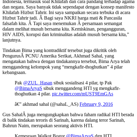
Indonesia, termasuk soal Khilafah dan cara pandang terhadap agama
dan negara. Saya banyak tidak sependapat dengan konsep manifesto
Khilafah Hizbut Tahrir. Ini saya sampaikan secara terbuka di acara
Hizbut Tahrir tadi. Â Bagi saya NKRI harga mati & Pancasila
falsafah kita. Â Tapi saya menemukan Â persamaan semangat
dalam melihat musuh bersama kita. Kemiskinan, pengangguran,
HIV AIDS, korupsi dan kriminalitas adalah musuh bersama kita,”
lanjutnya.
Tindakan Bima yang kontradiktif tersebut juga dikritik oleh
PengurusÂ PCNU Amerika Serikat, Akhmad Sahal, yang
mengatakan bahwa dengan tindakannya tersebut, Bima Arya telah
menggandeng kelompok yang “mengkafir-thoghutkan” 4 pilar
kebangsaan.
Pak
@ZUL_Hasan
sibuk sosialisasi 4 pilar, tp Pak
@BimaAryaS
sibuk menggandeng HTI yg mengkafir-
thoghutkan 4 pilar.
pic.twitter.com/mUST9EmGAs
â€” akhmad sahal (@sahaL_AS)
February 9, 2016
Gus SahalÂ juga mengungkapkan bahwa faham radikal HTI berada
di balik tindakan teroris di Sarinah, karena dalang teror Sarinah,
Bahrun Naim, merupakan seorang aktivis HTI.
Kemesraan Walkot Bogor
@BimaAryaS
dgn HTI,