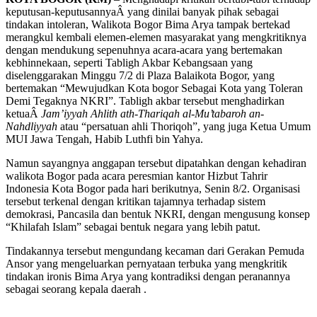
keputusan-keputusannyaÂ yang dinilai banyak pihak sebagai
tindakan intoleran, Walikota Bogor Bima Arya tampak bertekad
merangkul kembali elemen-elemen masyarakat yang mengkritiknya
dengan mendukung sepenuhnya acara-acara yang bertemakan
kebhinnekaan, seperti Tabligh Akbar Kebangsaan yang
diselenggarakan Minggu 7/2 di Plaza Balaikota Bogor, yang
bertemakan “Mewujudkan Kota bogor Sebagai Kota yang Toleran
Demi Tegaknya NKRI”. Tabligh akbar tersebut menghadirkan
ketuaÂ
Jam’iyyah Ahlith ath-Thariqah al-Mu’tabaroh an-
Nahdliyyah
atau “persatuan ahli Thoriqoh”, yang juga Ketua Umum
MUI Jawa Tengah, Habib Luthfi bin Yahya.
Namun sayangnya anggapan tersebut dipatahkan dengan kehadiran
walikota Bogor pada acara peresmian kantor Hizbut Tahrir
Indonesia Kota Bogor pada hari berikutnya, Senin 8/2. Organisasi
tersebut terkenal dengan kritikan tajamnya terhadap sistem
demokrasi, Pancasila dan bentuk NKRI, dengan mengusung konsep
“Khilafah Islam” sebagai bentuk negara yang lebih patut.
Tindakannya tersebut mengundang kecaman dari Gerakan Pemuda
Ansor yang mengeluarkan pernyataan terbuka yang mengkritik
tindakan ironis Bima Arya yang kontradiksi dengan peranannya
sebagai seorang kepala daerah .