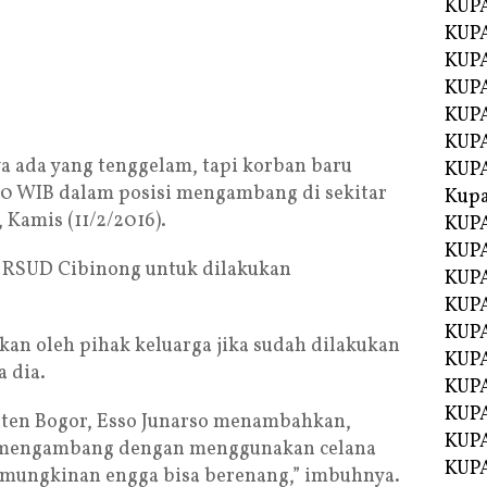
KUPA
KUPA
KUPA
KUP
KUPA
KUP
ya ada yang tenggelam, tapi korban baru
KUP
40 WIB dalam posisi mengambang di sekitar
Kup
 Kamis (11/2/2016).
KUP
KUPA
e RSUD Cibinong untuk dilakukan
KUPA
KUPA
KUPA
an oleh pihak keluarga jika sudah dilakukan
KUP
a dia.
KUPA
KUPA
ten Bogor, Esso Junarso menambahkan,
KUPA
i mengambang dengan menggunakan celana
KUPA
emungkinan engga bisa berenang,” imbuhnya.