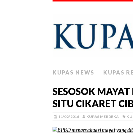
KUPAS NEWS
KUPAS R
SESOSOK MAYAT 
SITU CIKARET C
11/02/2016
KUPAS MERDEKA
KU