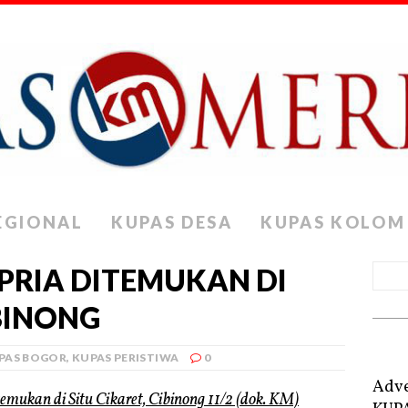
EGIONAL
KUPAS DESA
KUPAS KOLOM
PRIA DITEMUKAN DI
IBINONG
PAS BOGOR
,
KUPAS PERISTIWA
0
Adve