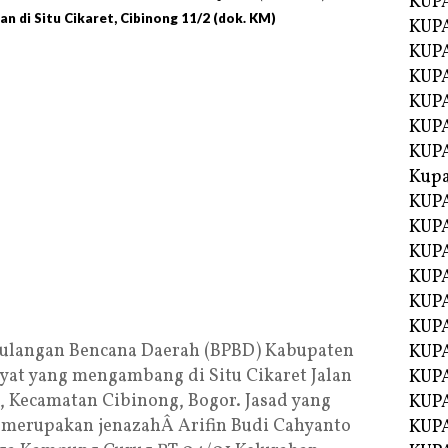
KUP
di Situ Cikaret, Cibinong 11/2 (dok. KM)
KUP
KUPA
KUPA
KUP
KUPA
KUP
Kupa
KUPA
KUPA
KUPA
KUPA
KUP
KUPA
ulangan Bencana Daerah (BPBD) Kabupaten
KUPA
yat yang mengambang di Situ Cikaret Jalan
KUPA
, Kecamatan Cibinong, Bogor. Jasad yang
KUP
merupakan jenazahÂ Arifin Budi Cahyanto
KUP