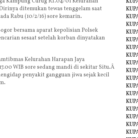
arga Kampung Curug RT.04/01 Kelurahan
KUP
Dirinya ditemukan tewas tenggelam saat
KUP
pada Rabu (10/2/16) sore kemarin.
KUP
KUPA
gor bersama aparat kepolisian Polsek
KUPA
ncarian sesaat setelah korban dinyatakan
KUP
KUP
KUPA
mtibmas Kelurahan Harapan Jaya
KUPA
7.00 WIB sore sedang mandi di sekitar Situ.Â
KUPA
ngidap penyakit gangguan jiwa sejak kecil
KUPA
am.
KUPA
KUPA
KUPA
KUPA
KUPA
KUP
KUP