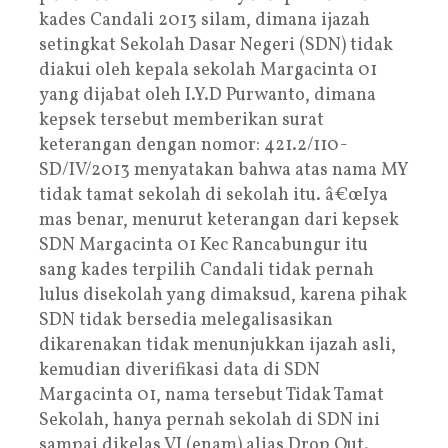
kades Candali 2013 silam, dimana ijazah
setingkat Sekolah Dasar Negeri (SDN) tidak
diakui oleh kepala sekolah Margacinta 01
yang dijabat oleh I.Y.D Purwanto, dimana
kepsek tersebut memberikan surat
keterangan dengan nomor: 421.2/110-
SD/IV/2013 menyatakan bahwa atas nama MY
tidak tamat sekolah di sekolah itu. â€œIya
mas benar, menurut keterangan dari kepsek
SDN Margacinta 01 Kec Rancabungur itu
sang kades terpilih Candali tidak pernah
lulus disekolah yang dimaksud, karena pihak
SDN tidak bersedia melegalisasikan
dikarenakan tidak menunjukkan ijazah asli,
kemudian diverifikasi data di SDN
Margacinta 01, nama tersebut Tidak Tamat
Sekolah, hanya pernah sekolah di SDN ini
sampai dikelas VI (enam) alias Drop Out.