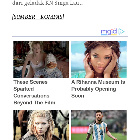
dari geladak KN Singa Laut.
[SUMBER – KOMPAS]