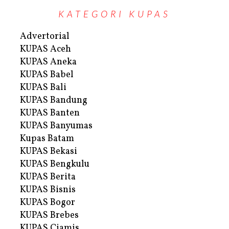
KATEGORI KUPAS
Advertorial
KUPAS Aceh
KUPAS Aneka
KUPAS Babel
KUPAS Bali
KUPAS Bandung
KUPAS Banten
KUPAS Banyumas
Kupas Batam
KUPAS Bekasi
KUPAS Bengkulu
KUPAS Berita
KUPAS Bisnis
KUPAS Bogor
KUPAS Brebes
KUPAS Ciamis