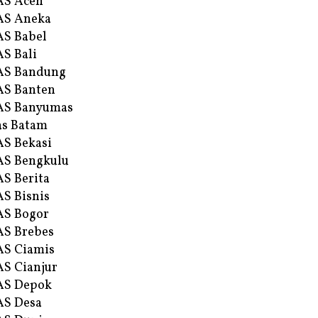
AS Aceh
AS Aneka
S Babel
S Bali
AS Bandung
S Banten
AS Banyumas
s Batam
S Bekasi
S Bengkulu
S Berita
S Bisnis
AS Bogor
S Brebes
S Ciamis
S Cianjur
AS Depok
AS Desa