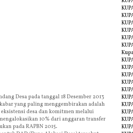
KUP
KUP
KUPA
KUPA
KUP
KUPA
KUP
Kupa
KUPA
KUPA
KUPA
KUPA
KUP
dang Desa pada tanggal 18 Desember 2013
KUPA
, kabar yang paling menggembirakan adalah
KUPA
eksistensi desa dan komitmen melalui
KUPA
engalokasikan 10% dari anggaran transfer
KUP
akukan pada RAPBN 2015.
KUP