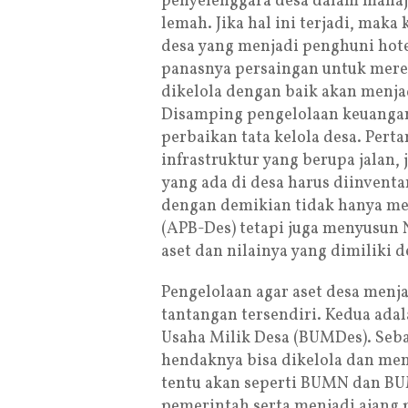
penyelenggara desa dalam mana
lemah. Jika hal ini terjadi, mak
desa yang menjadi penghuni hote
panasnya persaingan untuk merebu
dikelola dengan baik akan menja
Disamping pengelolaan keuangan,
perbaikan tata kelola desa. Pert
infrastruktur yang berupa jalan
yang ada di desa harus diinventar
dengan demikian tidak hanya me
(APB-Des) tetapi juga menyusun N
aset dan nilainya yang dimiliki d
Pengelolaan agar aset desa menj
tantangan tersendiri. Kedua ad
Usaha Milik Desa (BUMDes). Seba
hendaknya bisa dikelola dan men
tentu akan seperti BUMN dan BU
pemerintah serta menjadi ajang 