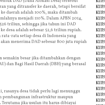
bentuk DAD (Dana Alokasi Desa) tersebut
KUP
n yang ditransfer ke daerah, tetapi bersifat
KUP
fer ke daerah adalah 100%, maka ditambah
KUP
jumlahnya menjadi 110%. Dalam APBN 2014,
KUPA
526 triliun, sehingga jika tahun ini DAD
KUPA
ke desa adalah sebesar 52,6 triliun rupiah.
KUP
 rata-rata setiap desa di Indonesia yang
KUP
t akan menerima DAD sebesar 800 juta rupiah
KUPA
KUPA
KUPA
an semakin besar jika ditambahkan dengan
KUPA
) dan Bagi Hasil Daerah (DBH) yang berasal
KUPA
KUPA
KUPA
KUPA
KUPA
i, rasanya desa tidak perlu lagi menunggu
KUP
an pembangunan infrastruktur maupun
KUP
erutama jika usulan itu harus dibiayai