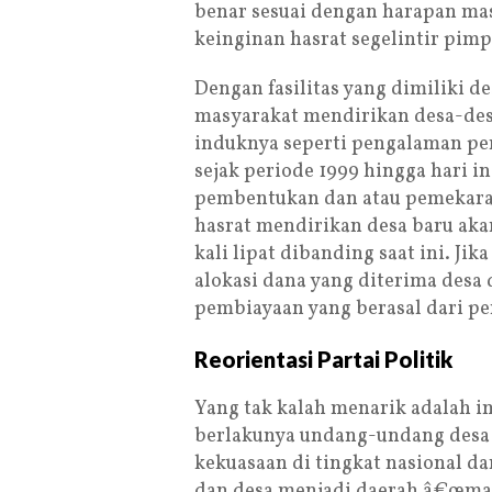
benar sesuai dengan harapan m
keinginan hasrat segelintir pimp
Dengan fasilitas yang dimiliki 
masyarakat mendirikan desa-des
induknya seperti pengalaman pe
sejak periode 1999 hingga hari i
pembentukan dan atau pemekaran
hasrat mendirikan desa baru akan
kali lipat dibanding saat ini. Jik
alokasi dana yang diterima desa
pembiayaan yang berasal dari p
Reorientasi Partai Politik
Yang tak kalah menarik adalah i
berlakunya undang-undang desa 
kekuasaan di tingkat nasional da
dan desa menjadi daerah â€œma