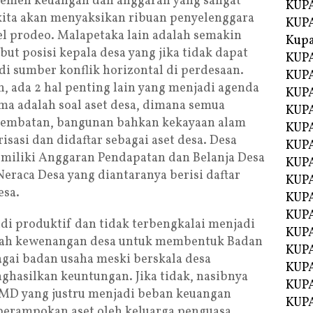
jemen keuangan dan anggaran yang sangat
KUPA
a kita akan menyaksikan ribuan penyelenggara
KUPA
l prodeo. Malapetaka lain adalah semakin
Kupa
t posisi kepala desa yang jika tidak dapat
KUPA
di sumber konflik horizontal di perdesaan.
KUPA
 ada 2 hal penting lain yang menjadi agenda
KUPA
ama adalah soal aset desa, dimana semua
KUPA
, jembatan, bangunan bahkan kekayaan alam
KUPA
isasi dan didaftar sebagai aset desa. Desa
KUP
miliki Anggaran Pendapatan dan Belanja Desa
KUP
eraca Desa yang diantaranya berisi daftar
KUPA
esa.
KUP
KUP
adi produktif dan tidak terbengkalai menjadi
KUP
alah kewenangan desa untuk membentuk Badan
KUPA
gai badan usaha meski berskala desa
KUPA
ghasilkan keuntungan. Jika tidak, nasibnya
KUPA
MD yang justru menjadi beban keuangan
KUPA
perampokan aset oleh keluarga penguasa.