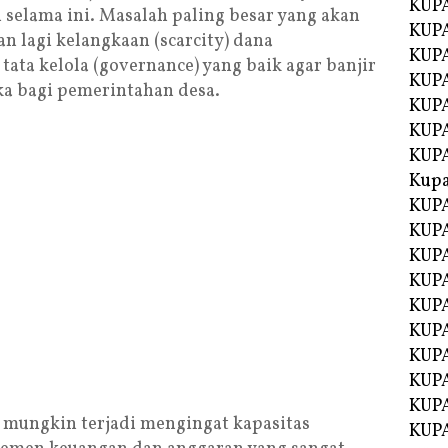
KUPA
 selama ini. Masalah paling besar yang akan
KUPA
n lagi kelangkaan (scarcity) dana
KUPA
ata kelola (governance) yang baik agar banjir
KUP
ka bagi pemerintahan desa.
KUPA
KUP
KUP
Kup
KUP
KUPA
KUPA
KUPA
KUPA
KUP
KUPA
KUPA
KUPA
 mungkin terjadi mengingat kapasitas
KUPA