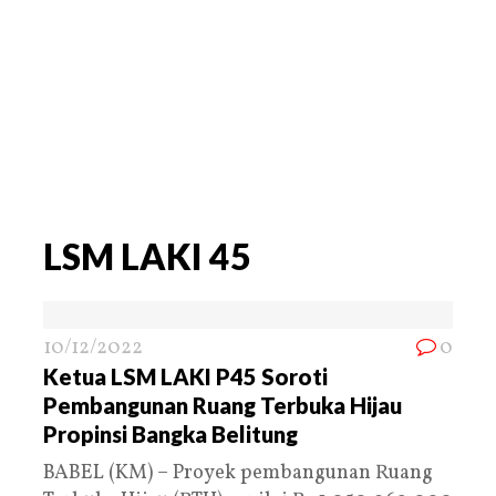
LSM LAKI 45
10/12/2022
0
Ketua LSM LAKI P45 Soroti
Pembangunan Ruang Terbuka Hijau
Propinsi Bangka Belitung
BABEL (KM) – Proyek pembangunan Ruang