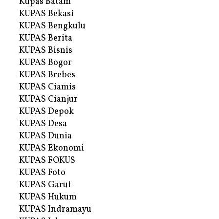
Kupas Batam
KUPAS Bekasi
KUPAS Bengkulu
KUPAS Berita
KUPAS Bisnis
KUPAS Bogor
KUPAS Brebes
KUPAS Ciamis
KUPAS Cianjur
KUPAS Depok
KUPAS Desa
KUPAS Dunia
KUPAS Ekonomi
KUPAS FOKUS
KUPAS Foto
KUPAS Garut
KUPAS Hukum
KUPAS Indramayu