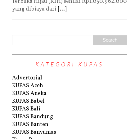
Terbuka Hijau (RTH) senilai Rp1.050.962.000
yang dibiaya dari
[...]
KATEGORI KUPAS
Advertorial
KUPAS Aceh
KUPAS Aneka
KUPAS Babel
KUPAS Bali
KUPAS Bandung
KUPAS Banten
KUPAS Banyumas