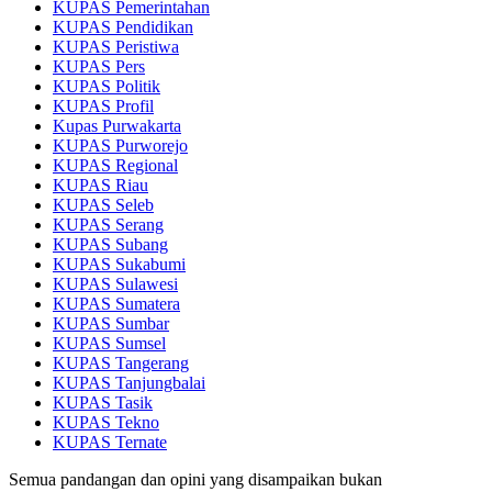
KUPAS Pemerintahan
KUPAS Pendidikan
KUPAS Peristiwa
KUPAS Pers
KUPAS Politik
KUPAS Profil
Kupas Purwakarta
KUPAS Purworejo
KUPAS Regional
KUPAS Riau
KUPAS Seleb
KUPAS Serang
KUPAS Subang
KUPAS Sukabumi
KUPAS Sulawesi
KUPAS Sumatera
KUPAS Sumbar
KUPAS Sumsel
KUPAS Tangerang
KUPAS Tanjungbalai
KUPAS Tasik
KUPAS Tekno
KUPAS Ternate
Semua pandangan dan opini yang disampaikan bukan