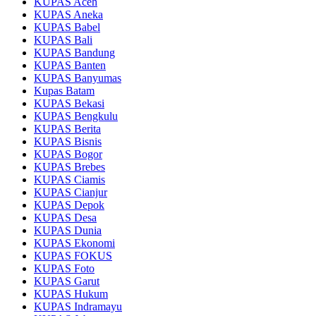
KUPAS Aceh
KUPAS Aneka
KUPAS Babel
KUPAS Bali
KUPAS Bandung
KUPAS Banten
KUPAS Banyumas
Kupas Batam
KUPAS Bekasi
KUPAS Bengkulu
KUPAS Berita
KUPAS Bisnis
KUPAS Bogor
KUPAS Brebes
KUPAS Ciamis
KUPAS Cianjur
KUPAS Depok
KUPAS Desa
KUPAS Dunia
KUPAS Ekonomi
KUPAS FOKUS
KUPAS Foto
KUPAS Garut
KUPAS Hukum
KUPAS Indramayu