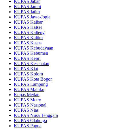
KUPAS Jabar
KUPAS Jambi
KUPAS Jatim
KUPAS Jawa-Jogja
KUPAS Kalbar
KUPAS Kalsel
KUPAS Kalteng
KUPAS Kaltim
KUPAS Kasus
KUPAS Kebudayaan
KUPAS Kebumen
KUPAS Kepri
KUPAS Kesehatan
KUPAS Kiat
KUPAS Kolom
KUPAS Kota Bogor
KUPAS Lampung
KUPAS Maluku
Kupas Medan
KUPAS Metro
KUPAS Nasional
KUPAS Nias
KUPAS Nusa Tenggara
KUPAS Olahraga
KUPAS Papua