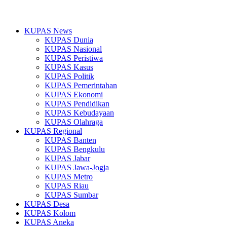
KUPAS News
KUPAS Dunia
KUPAS Nasional
KUPAS Peristiwa
KUPAS Kasus
KUPAS Politik
KUPAS Pemerintahan
KUPAS Ekonomi
KUPAS Pendidikan
KUPAS Kebudayaan
KUPAS Olahraga
KUPAS Regional
KUPAS Banten
KUPAS Bengkulu
KUPAS Jabar
KUPAS Jawa-Jogja
KUPAS Metro
KUPAS Riau
KUPAS Sumbar
KUPAS Desa
KUPAS Kolom
KUPAS Aneka