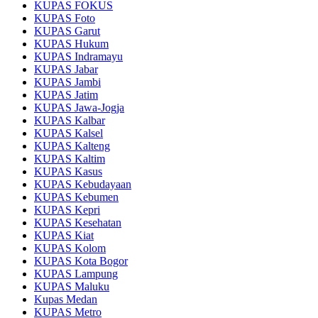
KUPAS FOKUS
KUPAS Foto
KUPAS Garut
KUPAS Hukum
KUPAS Indramayu
KUPAS Jabar
KUPAS Jambi
KUPAS Jatim
KUPAS Jawa-Jogja
KUPAS Kalbar
KUPAS Kalsel
KUPAS Kalteng
KUPAS Kaltim
KUPAS Kasus
KUPAS Kebudayaan
KUPAS Kebumen
KUPAS Kepri
KUPAS Kesehatan
KUPAS Kiat
KUPAS Kolom
KUPAS Kota Bogor
KUPAS Lampung
KUPAS Maluku
Kupas Medan
KUPAS Metro