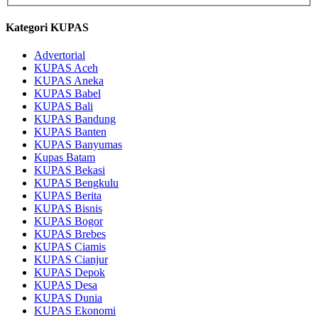
Kategori KUPAS
Advertorial
KUPAS Aceh
KUPAS Aneka
KUPAS Babel
KUPAS Bali
KUPAS Bandung
KUPAS Banten
KUPAS Banyumas
Kupas Batam
KUPAS Bekasi
KUPAS Bengkulu
KUPAS Berita
KUPAS Bisnis
KUPAS Bogor
KUPAS Brebes
KUPAS Ciamis
KUPAS Cianjur
KUPAS Depok
KUPAS Desa
KUPAS Dunia
KUPAS Ekonomi