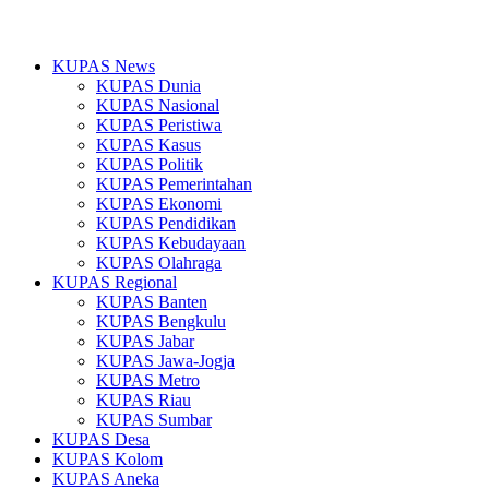
KUPAS News
KUPAS Dunia
KUPAS Nasional
KUPAS Peristiwa
KUPAS Kasus
KUPAS Politik
KUPAS Pemerintahan
KUPAS Ekonomi
KUPAS Pendidikan
KUPAS Kebudayaan
KUPAS Olahraga
KUPAS Regional
KUPAS Banten
KUPAS Bengkulu
KUPAS Jabar
KUPAS Jawa-Jogja
KUPAS Metro
KUPAS Riau
KUPAS Sumbar
KUPAS Desa
KUPAS Kolom
KUPAS Aneka