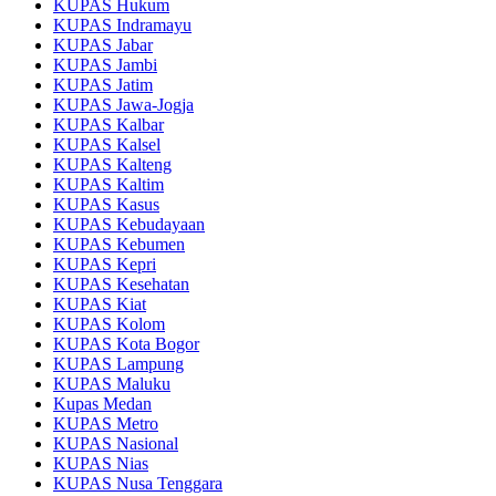
KUPAS Hukum
KUPAS Indramayu
KUPAS Jabar
KUPAS Jambi
KUPAS Jatim
KUPAS Jawa-Jogja
KUPAS Kalbar
KUPAS Kalsel
KUPAS Kalteng
KUPAS Kaltim
KUPAS Kasus
KUPAS Kebudayaan
KUPAS Kebumen
KUPAS Kepri
KUPAS Kesehatan
KUPAS Kiat
KUPAS Kolom
KUPAS Kota Bogor
KUPAS Lampung
KUPAS Maluku
Kupas Medan
KUPAS Metro
KUPAS Nasional
KUPAS Nias
KUPAS Nusa Tenggara