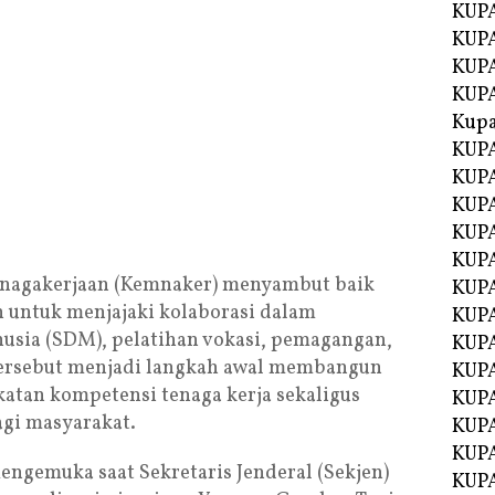
KUPA
KUP
KUPA
KUP
Kupa
KUPA
KUPA
KUPA
KUPA
KUP
enagakerjaan (Kemnaker) menyambut baik
KUPA
 untuk menjajaki kolaborasi dalam
KUPA
sia (SDM), pelatihan vokasi, pemagangan,
KUPA
tersebut menjadi langkah awal membangun
KUP
atan kompetensi tenaga kerja sekaligus
KUP
gi masyarakat.
KUP
KUP
engemuka saat Sekretaris Jenderal (Sekjen)
KUP