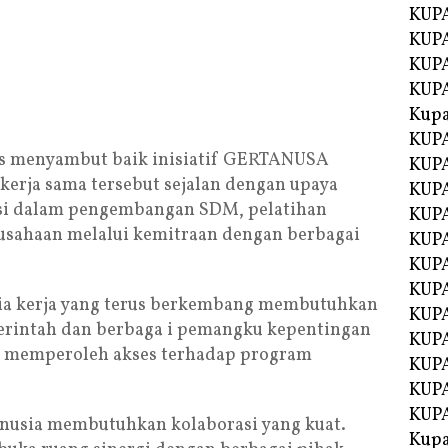
KUP
KUPA
KUP
KUP
Kup
KUP
is menyambut baik inisiatif GERTANUSA
KUPA
kerja sama tersebut sejalan dengan upaya
KUPA
i dalam pengembangan SDM, pelatihan
KUPA
usahaan melalui kemitraan dengan berbagai
KUPA
KUP
KUPA
ia kerja yang terus berkembang membutuhkan
KUPA
merintah dan berbaga i pemangku kepentingan
KUPA
t memperoleh akses terhadap program
KUPA
KUPA
KUPA
usia membutuhkan kolaborasi yang kuat.
Kupa