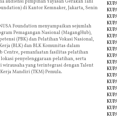
ma audiensi pimpinan Yayasan Gerakan Tani
KUPA
dation) di Kantor Kemnaker, Jakarta, Senin
KUPA
KUP
KUP
ANUSA Foundation menyampaikan sejumlah
KUPA
 Program Pemagangan Nasional (MagangHub),
KUPA
etensi (PBK) dan Pelatihan Vokasi Nasional,
KUPA
 Kerja (BLK) dan BLK Komunitas dalam
KUPA
Centre, pemanfaatan fasilitas pelatihan
KUPA
okasi penyelenggaraan pelatihan, serta
KUPA
wirausaha yang terintegrasi dengan Talent
KUPA
 Kerja Mandiri (TKM) Pemula.
KUPA
KUPA
KUP
KUP
KUPA
KUPA
KUPA