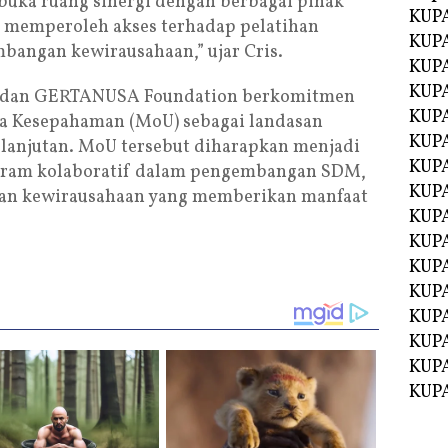
buka ruang sinergi dengan berbagai pihak
KUPA
 memperoleh akses terhadap pelatihan
KUPA
bangan kewirausahaan,” ujar Cris.
KUPA
KUPA
er dan GERTANUSA Foundation berkomitmen
KUPA
 Kesepahaman (MoU) sebagai landasan
KUP
elanjutan. MoU tersebut diharapkan menjadi
KUP
ogram kolaboratif dalam pengembangan SDM,
KUPA
dan kewirausahaan yang memberikan manfaat
KUP
KUP
KUP
KUPA
KUPA
KUPA
KUPA
KUPA