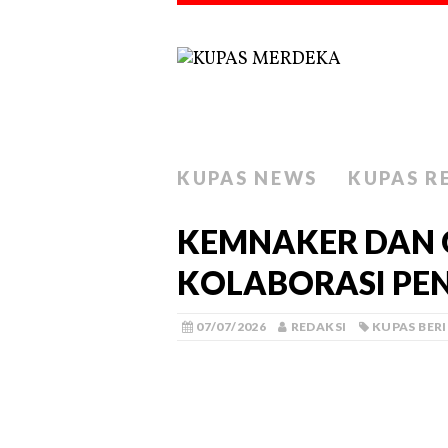
KUPAS NEWS
KUPAS R
KEMNAKER DAN 
KOLABORASI P
07/07/2026
REDAKSI
KUPAS BER