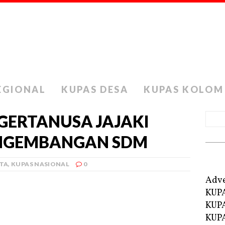
EGIONAL
KUPAS DESA
KUPAS KOLOM
GERTANUSA JAJAKI
ENGEMBANGAN SDM
ITA
,
KUPAS NASIONAL
0
Adve
KUP
KUP
KUPA