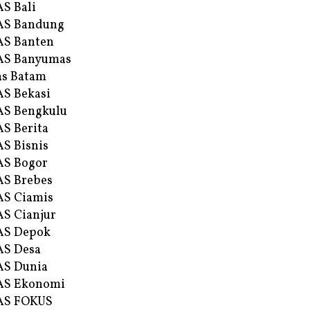
S Bali
AS Bandung
S Banten
AS Banyumas
s Batam
S Bekasi
S Bengkulu
S Berita
S Bisnis
AS Bogor
S Brebes
S Ciamis
S Cianjur
AS Depok
AS Desa
AS Dunia
AS Ekonomi
AS FOKUS